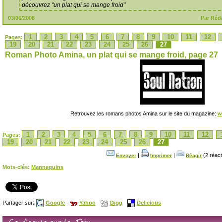
découvrez "un plat qui se mange froid"
03/06/2008
Par Réd
1
2
3
4
5
6
7
8
9
10
11
12
Pages:
19
20
21
22
23
24
25
26
27
Roman Photo Amina, un plat qui se mange froid, page 27
Retrouvez les romans photos Amina sur le site du magazine:
w
1
2
3
4
5
6
7
8
9
10
11
12
Pages:
19
20
21
22
23
24
25
26
27
|
|
(2 réact
Envoyer
Imprimer
Réagir
Mots-clés:
Mannequins
Partager sur:
Google
Yahoo
Digg
Delicious