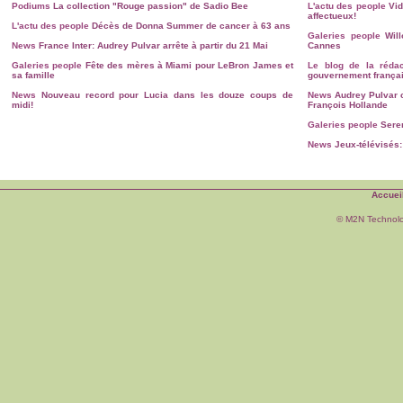
Podiums
La collection "Rouge passion" de Sadio Bee
L'actu des people
Vid
affectueux!
L'actu des people
Décès de Donna Summer de cancer à 63 ans
Galeries people
Wil
News
France Inter: Audrey Pulvar arrête à partir du 21 Mai
Cannes
Galeries people
Fête des mères à Miami pour LeBron James et
Le blog de la rédac
sa famille
gouvernement françai
News
Nouveau record pour Lucia dans les douze coups de
News
Audrey Pulvar 
midi!
François Hollande
Galeries people
Sere
News
Jeux-télévisés:
Accuei
© M2N Technol