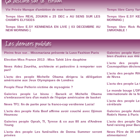
Vie Privée
Manque d'ambition de mon homme
Temps libre
Carry Yan
Temps libre
REAL ZOUKIN x 25 DEC x AU SENS SUR LES
Temps libre
E.SY K
CHAMPS ELYSEES
MORNING |
Temps libre
E.SY KENNENGA EN LIVE | 03 DECEMBRE AU
Temps libre
Rick R
NEW MORNING |
1NRATABLE !
Pleins feux sur...
Missmariana présente la Luso Fashion Paris
Galeries people
Kerr
bien d'autres aux 4
Election Miss France 2013 : Miss Tahiti 1ère dauphine
L'actu des people
News
Aidez Zouréha, architecte et patissière à remporter son
Cosmopolitan déclenc
pari!
L'actu des people
Ri
L'actu des people
Michelle Obama dirigera la délégation
de Nivea
américaine aux Jeux Olympiques de Londres
L'actu des people
La 
People
Fleur Pellerin victime de mysoginie ?
Le monde bouge
L'OF
Galeries people
Le bisou : Barack et Michelle Obama
internationale de la 
s'embrassent lors d'un match de l'équipe américaine de basket
L'actu des people
Le
News
TF1: fin de partie pour la franco-cap verdienne Lucia!
cérébrale
L'actu des people
Kola Boof affirme avoir couché avec Djimon
Galeries people
Anni
Hounsou
Rotin's Home à Paris
Galeries people
Oprah, TI, Tyrese & co aux 80 ans d'Andrew
L'actu des people
D
Young
fund raising pour Ba
L'actu des people
Les funérailles de Donna Summer seront
News
Père de 30 en
privées
alimentaires!