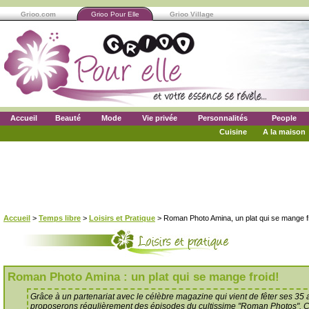
Grioo.com
Grioo Pour Elle
Grioo Village
Accueil
Beauté
Mode
Vie privée
Personnalités
People
Cuisine
A la maison
Accueil
>
Temps libre
>
Loisirs et Pratique
> Roman Photo Amina, un plat qui se mange f
Roman Photo Amina : un plat qui se mange froid!
Grâce à un partenariat avec le célèbre magazine qui vient de fêter ses 35
proposerons régulièrement des épisodes du cultissime "Roman Photos". C