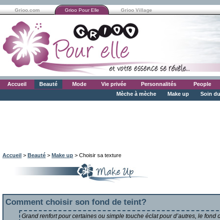
Grioo.com
Grioo Pour Elle
Grioo Village
Accueil
Beauté
Mode
Vie privée
Personnalités
People
Mèche à mèche
Make up
Soin du
Accueil
>
Beauté
>
Make up
> Choisir sa texture
Comment choisir son fond de teint?
Grand renfort pour certaines ou simple touche éclat pour d’autres, le fond d