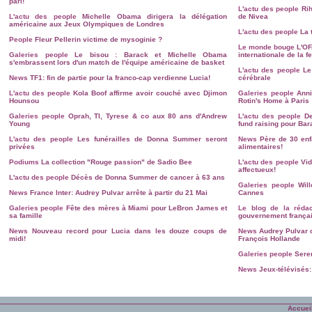
pari!
L'actu des people
Ri
L'actu des people
Michelle Obama dirigera la délégation
de Nivea
américaine aux Jeux Olympiques de Londres
L'actu des people
La 
People
Fleur Pellerin victime de mysoginie ?
Le monde bouge
L'OF
Galeries people
Le bisou : Barack et Michelle Obama
internationale de la 
s'embrassent lors d'un match de l'équipe américaine de basket
L'actu des people
Le
News
TF1: fin de partie pour la franco-cap verdienne Lucia!
cérébrale
L'actu des people
Kola Boof affirme avoir couché avec Djimon
Galeries people
Anni
Hounsou
Rotin's Home à Paris
Galeries people
Oprah, TI, Tyrese & co aux 80 ans d'Andrew
L'actu des people
D
Young
fund raising pour Ba
L'actu des people
Les funérailles de Donna Summer seront
News
Père de 30 en
privées
alimentaires!
Podiums
La collection "Rouge passion" de Sadio Bee
L'actu des people
Vid
affectueux!
L'actu des people
Décès de Donna Summer de cancer à 63 ans
Galeries people
Wil
News
France Inter: Audrey Pulvar arrête à partir du 21 Mai
Cannes
Galeries people
Fête des mères à Miami pour LeBron James et
Le blog de la rédac
sa famille
gouvernement françai
News
Nouveau record pour Lucia dans les douze coups de
News
Audrey Pulvar 
midi!
François Hollande
Galeries people
Sere
News
Jeux-télévisés:
Accuei