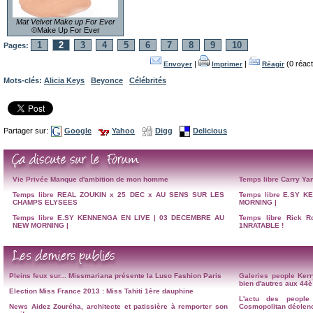
Mat Velvet Make up For Ever
©Make Up For Ever
1
2
3
4
5
6
7
8
9
10
Pages:
|
|
(0 réact
Envoyer
Imprimer
Réagir
Mots-clés:
Alicia Keys
Beyonce
Célébrités
Partager sur:
Google
Yahoo
Digg
Delicious
Vie Privée
Manque d'ambition de mon homme
Temps libre
Carry Yan
Temps libre
REAL ZOUKIN x 25 DEC x AU SENS SUR LES
Temps libre
E.SY K
CHAMPS ELYSEES
MORNING |
Temps libre
E.SY KENNENGA EN LIVE | 03 DECEMBRE AU
Temps libre
Rick R
NEW MORNING |
1NRATABLE !
Pleins feux sur...
Missmariana présente la Luso Fashion Paris
Galeries people
Kerr
bien d'autres aux 4
Election Miss France 2013 : Miss Tahiti 1ère dauphine
L'actu des people
News
Aidez Zouréha, architecte et patissière à remporter son
Cosmopolitan déclenc