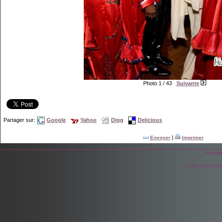
Photo 1 / 43
Suivante
Partager sur:
Google
Yahoo
Digg
Delicious
|
Envoyer
Imprimer
Accuei
© M2N Technol