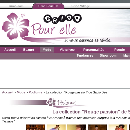
Grioo.com
Grioo Pour Elle
Grioo Village
Accueil
Beauté
Mode
Vie privée
Personnalités
People
Tendances
Showroom
Man
Accueil
>
Mode
>
Podiums
> La collection "Rouge passion" de Sadio Bee
La collection "Rouge passion" de 
Sadio-Bee a déclaré sa flamme à la France à travers une collection-surprise à la fois chic e
Tissage"