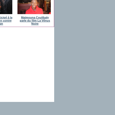
icipé à la
Maïmouna Coulibaly
on contre
parle du film La Vénus
ain
Noire