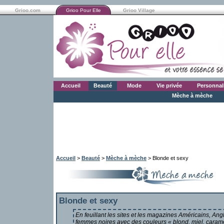
Grioo.com
Grioo Pour Elle
Grioo Village
Accueil
Beauté
Mode
Vie privée
Personnal
Mèche à mèche
Accueil
>
Beauté
>
Mèche à mèche
> Blonde et sexy
Blonde et sexy
En feuillant les sites et les magazines Américains, Ang
femmes noires avec des couleurs « blond, miel, caramel