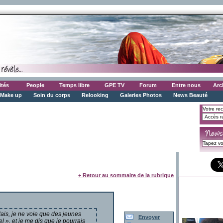
ités
People
Temps libre
GPE TV
Forum
Entre nous
Arc
Make up
Soin du corps
Relooking
Galeries Photos
News Beauté
+ Retour au sommaire de la rubrique
lais, je ne voie que des jeunes
Envoyer
 », et je me dis que je pourrais