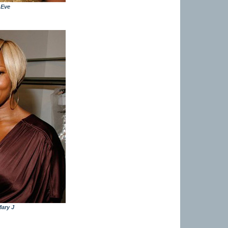
Eve
ary J