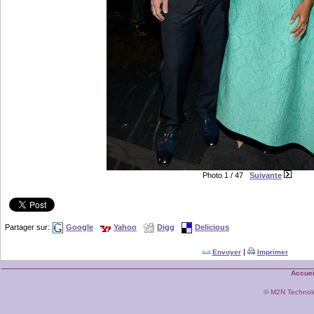
Photo 1 / 47
Suivante
Partager sur:
Google
Yahoo
Digg
Delicious
|
Envoyer
Imprimer
Accuei
© M2N Technol