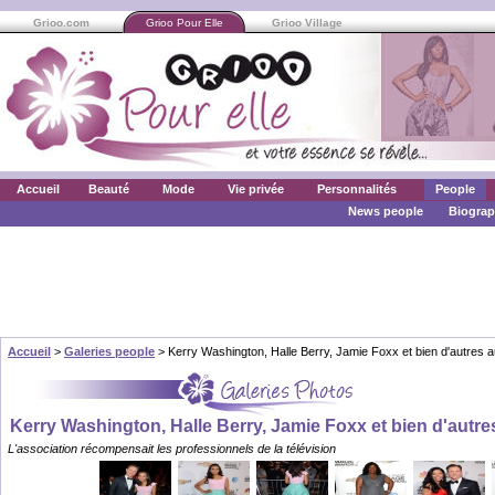
Grioo.com
Grioo Pour Elle
Grioo Village
Accueil
Beauté
Mode
Vie privée
Personnalités
People
News people
Biograp
Accueil
>
Galeries people
> Kerry Washington, Halle Berry, Jamie Foxx et bien d'autre
Kerry Washington, Halle Berry, Jamie Foxx et bien d'au
L'association récompensait les professionnels de la télévision