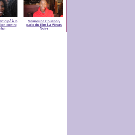
rticipé à la
Maïmouna Coulibaly
ion contre
parle du film La Vénus
lain
Noire