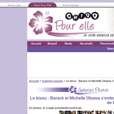
Grioo.com
Grioo Pour Elle
Grioo Village
Accueil
Beauté
Mode
Vie privée
Personnal
News
Accueil
>
Galeries people
> Le bisou : Barack et Michelle Obama s'
Le bisou : Barack et Michelle Obama s'embr
de 
En photos, le couple présidentiel américain...