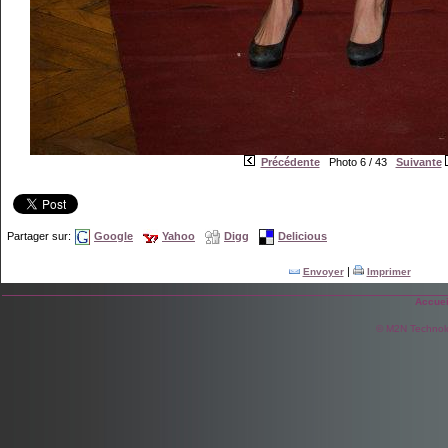
Précédente
Photo 6 / 43
Suivante
Partager sur:
Google
Yahoo
Digg
Delicious
|
Envoyer
Imprimer
Accuei
© M2N Technol