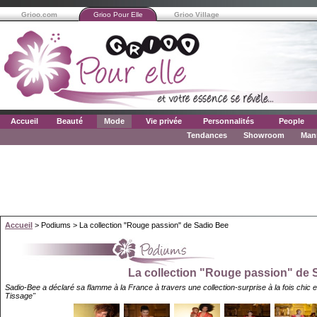
Grioo.com
Grioo Pour Elle
Grioo Village
Accueil
Beauté
Mode
Vie privée
Personnalités
People
Tendances
Showroom
Man
Accueil
> Podiums > La collection "Rouge passion" de Sadio Bee
La collection "Rouge passion" de 
Sadio-Bee a déclaré sa flamme à la France à travers une collection-surprise à la fois chic e
Tissage"