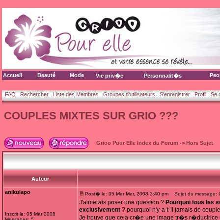
Accueil
Beauté
Mode
Peo
Vie priv�e
Personnalit�s
FAQ
Rechercher
Liste des Membres
Groupes d'utilisateurs
S'enregistrer
Profil
Se 
COUPLES MIXTES SUR GRIO ???
Grioo Pour Elle Index du Forum
->
Hors Sujet
Auteur
anikulapo
Post� le: 05 Mar Mer, 2008 3:40 pm
Sujet du message:
J'aimerais poser une question ?
Pourquoi tous les s
exclusivement
? pourquoi n'y-a-t-il jamais de coupl
Inscrit le: 05 Mar 2008
Je trouve que cela cr�e une image tr�s r�ductrice d
Messages: 5