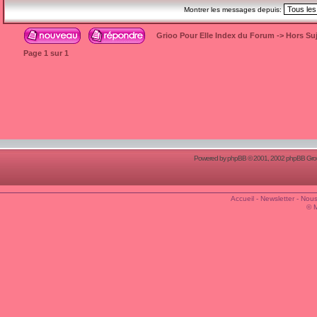
Montrer les messages depuis:
Grioo Pour Elle Index du Forum
->
Hors Suj
Page
1
sur
1
Powered by
phpBB
© 2001, 2002 phpBB Group
Accueil
-
Newsletter
-
Nous
© 