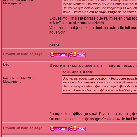
J'aimerais poser une question ? Pourquoi tous les 
Messages: 6
exclusivement ? pourquoi n'y-a-t-il jamais de coup
Je trouve que cela cr�e une image tr�s r�ductric
noire....
l'avenir c'est le m�tissage ne l'oubliez
Excuse moi , mais la phrase que j'ai mise en gras e
mixte"
sur un site pour
les Noirs.
Va donc sur auf�minin, ou docti ou autre site fait par
nous voir!
peace
Revenir en haut de page
Lou
Post� le: 27 Mar Jeu, 2008 4:47 pm
Sujet du message:
anikulapo a �crit:
Inscrit le: 27 Mar 2008
J'aimerais poser une question ?
Pourquoi tous le
Messages: 1
noirs exclusivement
? pourquoi n'y-a-t-il jamais
Je trouve que cela cr�e une image tr�s r�ductric
noire....l'avenir c'est le m�tissage ne l'oubliez 
Pourquoi le m�tissage serait l'avenir, on est oblig
On aurait dit que le m�tissage c'est la cl� de tout le
Revenir en haut de page