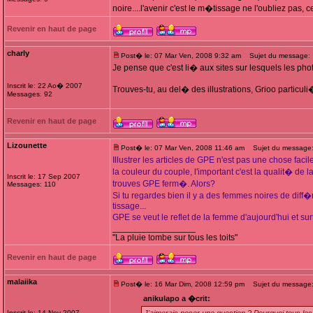
noire....l'avenir c'est le m�tissage ne l'oubliez pas
Revenir en haut de page
charly
Post� le: 07 Mar Ven, 2008 9:32 am
Sujet du message:
Je pense que c'est li� aux sites sur lesquels les pho
Inscrit le: 22 Ao� 2007
Trouves-tu, au del� des illustrations, Grioo partic
Messages: 92
Revenir en haut de page
Lizounette
Post� le: 07 Mar Ven, 2008 11:46 am
Sujet du message
Illustrer les articles de GPE n'est pas une chose fac
la couleur du couple, l'important c'est la qualit� de
Inscrit le: 17 Sep 2007
trouves GPE ferm�. Alors?
Messages: 110
Si tu regardes bien il y a des femmes noires de dif
tissage...
GPE se veut le reflet de la femme d'aujourd'hui et 
_________________
"La pluie tombe sur tous les toits"
Revenir en haut de page
malaiika
Post� le: 16 Mar Dim, 2008 12:59 pm
Sujet du message
anikulapo a �crit:
Inscrit le: 14 Nov 2007