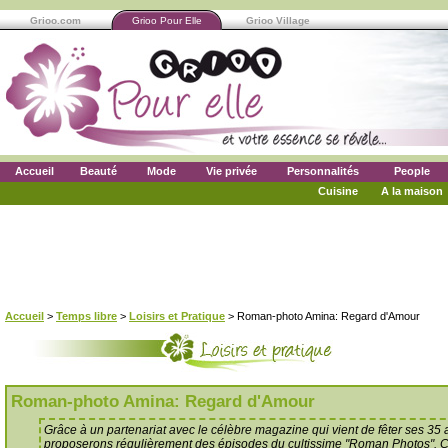
Grioo.com
Grioo Pour Elle
Grioo Village
Accueil
Beauté
Mode
Vie privée
Personnalités
People
Cuisine
A la maison
Accueil
>
Temps libre
>
Loisirs et Pratique
> Roman-photo Amina: Regard d'Amour
Roman-photo Amina: Regard d'Amour
Grâce à un partenariat avec le célèbre magazine qui vient de fêter ses 35
proposerons régulièrement des épisodes du cultissime "Roman Photos". C