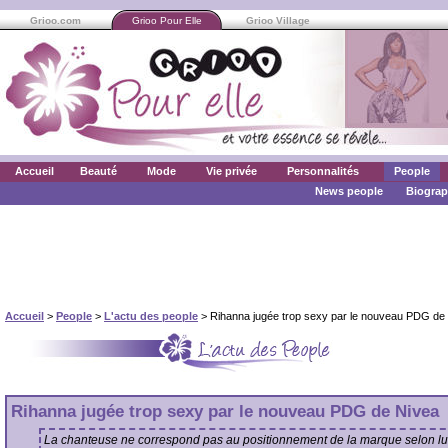
Grioo.com
Grioo Pour Elle
Grioo Village
Accueil
Beauté
Mode
Vie privée
Personnalités
People
News people
Biograp
Accueil
>
People
>
L'actu des people
> Rihanna jugée trop sexy par le nouveau PDG de
Rihanna jugée trop sexy par le nouveau PDG de Nivea
La chanteuse ne correspond pas au positionnement de la marque selon lu