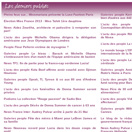
Pleins feux sur...
Missmariana présente la Luso Fashion Paris
Galeries people
Kerr
bien d'autres aux 4
Election Miss France 2013 : Miss Tahiti 1ère dauphine
L'actu des people
News
Aidez Zouréha, architecte et patissière à remporter son
Cosmopolitan déclenc
pari!
L'actu des people
Ri
L'actu des people
Michelle Obama dirigera la délégation
de Nivea
américaine aux Jeux Olympiques de Londres
L'actu des people
La 
People
Fleur Pellerin victime de mysoginie ?
Le monde bouge
L'OF
Galeries people
Le bisou : Barack et Michelle Obama
internationale de la 
s'embrassent lors d'un match de l'équipe américaine de basket
L'actu des people
Le
News
TF1: fin de partie pour la franco-cap verdienne Lucia!
cérébrale
L'actu des people
Kola Boof affirme avoir couché avec Djimon
Galeries people
Anni
Hounsou
Rotin's Home à Paris
Galeries people
Oprah, TI, Tyrese & co aux 80 ans d'Andrew
L'actu des people
D
Young
fund raising pour Ba
L'actu des people
Les funérailles de Donna Summer seront
News
Père de 30 en
privées
alimentaires!
Podiums
La collection "Rouge passion" de Sadio Bee
L'actu des people
Vid
affectueux!
L'actu des people
Décès de Donna Summer de cancer à 63 ans
Galeries people
Wil
News
France Inter: Audrey Pulvar arrête à partir du 21 Mai
Cannes
Galeries people
Fête des mères à Miami pour LeBron James et
Le blog de la rédac
sa famille
gouvernement françai
News
Nouveau record pour Lucia dans les douze coups de
News
Audrey Pulvar 
midi!
François Hollande