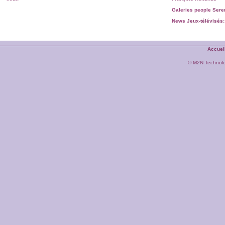
Galeries people
Sere
News
Jeux-télévisés:
Accuei
© M2N Technol