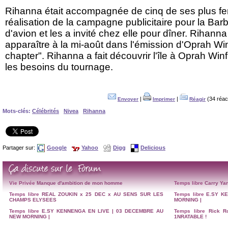
Rihanna était accompagnée de cinq de ses plus fer
réalisation de la campagne publicitaire pour la Barba
d'avion et les a invité chez elle pour dîner. Rihann
apparaître à la mi-août dans l'émission d'Oprah Wi
chapter". Rihanna a fait découvrir l'île à Oprah Win
les besoins du tournage.
|
|
(34 réac
Envoyer
Imprimer
Réagir
Mots-clés:
Célébrités
Nivea
Rihanna
Partager sur:
Google
Yahoo
Digg
Delicious
Vie Privée
Manque d'ambition de mon homme
Temps libre
Carry Yan
Temps libre
REAL ZOUKIN x 25 DEC x AU SENS SUR LES
Temps libre
E.SY K
CHAMPS ELYSEES
MORNING |
Temps libre
E.SY KENNENGA EN LIVE | 03 DECEMBRE AU
Temps libre
Rick R
NEW MORNING |
1NRATABLE !