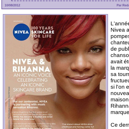
10/08/2012
Par Red
L'année
Nivea 
pompes 
chanteu
de publ
chanson
avait ét
la mar
sa tour
fructue
si l'on
nouvea
maison 
Rihanna
marque
Ce dern