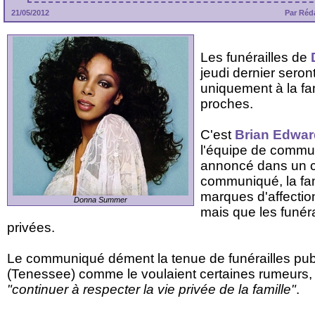
21/05/2012
Par Réd
Les funérailles de
jeudi dernier seron
uniquement à la fam
proches.
C'est
Brian Edwa
l'équipe de commun
annoncé dans un 
communiqué, la fa
marques d'affectio
Donna Summer
mais que les funér
privées.
Le communiqué dément la tenue de funérailles pub
(Tenessee) comme le voulaient certaines rumeurs, e
"continuer à respecter la vie privée de la famille"
.