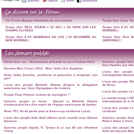
Vie Privée
Manque d'ambition de mon homme
Temps libre
Carry Yan
Temps libre
REAL ZOUKIN x 25 DEC x AU SENS SUR LES
Temps libre
E.SY K
CHAMPS ELYSEES
MORNING |
Temps libre
E.SY KENNENGA EN LIVE | 03 DECEMBRE AU
Temps libre
Rick R
NEW MORNING |
1NRATABLE !
Pleins feux sur...
Missmariana présente la Luso Fashion Paris
Galeries people
Kerr
bien d'autres aux 4
Election Miss France 2013 : Miss Tahiti 1ère dauphine
L'actu des people
News
Aidez Zouréha, architecte et patissière à remporter son
Cosmopolitan déclenc
pari!
L'actu des people
Ri
L'actu des people
Michelle Obama dirigera la délégation
de Nivea
américaine aux Jeux Olympiques de Londres
L'actu des people
La 
People
Fleur Pellerin victime de mysoginie ?
Le monde bouge
L'OF
Galeries people
Le bisou : Barack et Michelle Obama
internationale de la 
s'embrassent lors d'un match de l'équipe américaine de basket
L'actu des people
Le
News
TF1: fin de partie pour la franco-cap verdienne Lucia!
cérébrale
L'actu des people
Kola Boof affirme avoir couché avec Djimon
Galeries people
Anni
Hounsou
Rotin's Home à Paris
Galeries people
Oprah, TI, Tyrese & co aux 80 ans d'Andrew
L'actu des people
D
Young
fund raising pour Ba