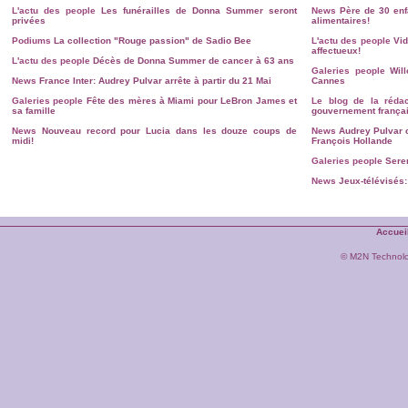
L'actu des people
Les funérailles de Donna Summer seront
News
Père de 30 en
privées
alimentaires!
Podiums
La collection "Rouge passion" de Sadio Bee
L'actu des people
Vid
affectueux!
L'actu des people
Décès de Donna Summer de cancer à 63 ans
Galeries people
Wil
News
France Inter: Audrey Pulvar arrête à partir du 21 Mai
Cannes
Galeries people
Fête des mères à Miami pour LeBron James et
Le blog de la rédac
sa famille
gouvernement françai
News
Nouveau record pour Lucia dans les douze coups de
News
Audrey Pulvar 
midi!
François Hollande
Galeries people
Sere
News
Jeux-télévisés:
Accuei
© M2N Technol