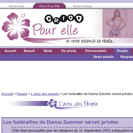
Grioo.com
Grioo Pour Elle
Grioo Village
Accueil
Beauté
Mode
Vie privée
Personnalités
People
News people
Biograp
Accueil
>
People
>
L'actu des people
> Les funérailles de Donna Summer seront privées
Les funérailles de Donna Summer seront privées
Elle était persuadée que les attaques du 11 Septembre 2001 exliquaient 