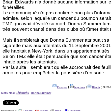
Brian Edwards n'a donné aucune information sur le 
funérailles.
Le communiqué n'a pas confirmé non plus l'infor
admise, selon laquelle un cancer du poumon serait
TMZ qui avait dévoilé sa mort, Donna Summer fumait
très souvent chanté dans des clubs où fûmer était 
Mais il semblerait que Donna Summer attribuait sa
cigarette mais aux attentats du 11 Septembre 200
elle habitait à New-York, dans un appartement trè
Selon TMZ elle était persuadée que son cancer était l
inhalé après les attentats.
Par la suite il semblerait qu'elle accrochait des feu
armoires pour empêcher la poussière d'en sortir.
|
|
(59 réac
Envoyer
Imprimer
Réagir
Mots-clés:
Célébrités
Donna Summer
Partager sur:
Google
Yahoo
Digg
Delicious