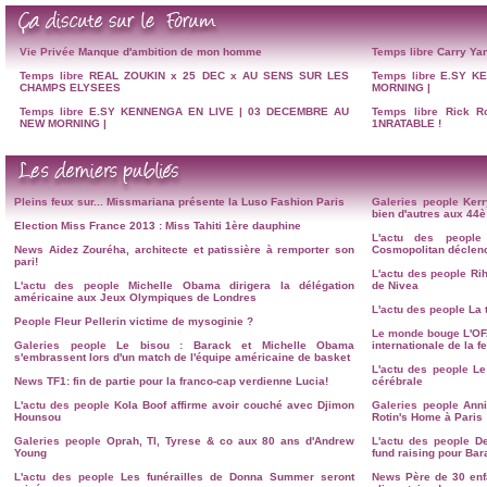
Vie Privée
Manque d'ambition de mon homme
Temps libre
Carry Yan
Temps libre
REAL ZOUKIN x 25 DEC x AU SENS SUR LES
Temps libre
E.SY K
CHAMPS ELYSEES
MORNING |
Temps libre
E.SY KENNENGA EN LIVE | 03 DECEMBRE AU
Temps libre
Rick R
NEW MORNING |
1NRATABLE !
Pleins feux sur...
Missmariana présente la Luso Fashion Paris
Galeries people
Kerr
bien d'autres aux 4
Election Miss France 2013 : Miss Tahiti 1ère dauphine
L'actu des people
News
Aidez Zouréha, architecte et patissière à remporter son
Cosmopolitan déclenc
pari!
L'actu des people
Ri
L'actu des people
Michelle Obama dirigera la délégation
de Nivea
américaine aux Jeux Olympiques de Londres
L'actu des people
La 
People
Fleur Pellerin victime de mysoginie ?
Le monde bouge
L'OF
Galeries people
Le bisou : Barack et Michelle Obama
internationale de la 
s'embrassent lors d'un match de l'équipe américaine de basket
L'actu des people
Le
News
TF1: fin de partie pour la franco-cap verdienne Lucia!
cérébrale
L'actu des people
Kola Boof affirme avoir couché avec Djimon
Galeries people
Anni
Hounsou
Rotin's Home à Paris
Galeries people
Oprah, TI, Tyrese & co aux 80 ans d'Andrew
L'actu des people
D
Young
fund raising pour Ba
L'actu des people
Les funérailles de Donna Summer seront
News
Père de 30 en