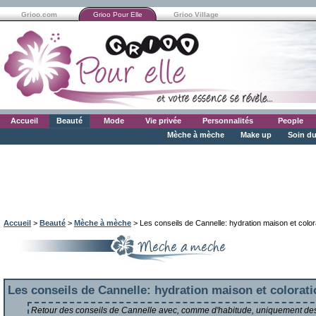
Grioo.com
Grioo Pour Elle
Grioo Village
Accueil
Beauté
Mode
Vie privée
Personnalités
People
Mèche à mèche
Make up
Soin du
Accueil
>
Beauté
>
Mèche à mèche
> Les conseils de Cannelle: hydration maison et color
Les conseils de Cannelle: hydration maison et colorati
Retour des conseils de Cannelle avec, comme d'habitude, uniquement des