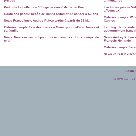
privées
alimentaires!
Podiums
La collection "Rouge passion" de Sadio Bee
L'actu des people
Vid
affectueux!
L'actu des people
Décès de Donna Summer de cancer à 63 ans
Galeries people
Wil
News
France Inter: Audrey Pulvar arrête à partir du 21 Mai
Cannes
Galeries people
Fête des mères à Miami pour LeBron James et
Le blog de la rédac
sa famille
gouvernement françai
News
Nouveau record pour Lucia dans les douze coups de
News
Audrey Pulvar 
midi!
François Hollande
Galeries people
Sere
News
Jeux-télévisés:
Accuei
© M2N Technol