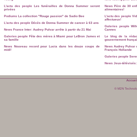
L'actu des people
Les funérailles de Donna Summer seront
News
Père de 30 en
privées
alimentaires!
Podiums
La collection "Rouge passion" de Sadio Bee
L'actu des people
Vid
affectueux!
L'actu des people
Décès de Donna Summer de cancer à 63 ans
Galeries people
Wil
News
France Inter: Audrey Pulvar arrête à partir du 21 Mai
Cannes
Galeries people
Fête des mères à Miami pour LeBron James et
Le blog de la rédac
sa famille
gouvernement françai
News
Nouveau record pour Lucia dans les douze coups de
News
Audrey Pulvar 
midi!
François Hollande
Galeries people
Sere
News
Jeux-télévisés:
Accuei
© M2N Technol