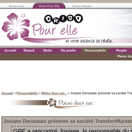
Grioo.com
Grioo Pour Elle
Grioo Village
Accueil
Beauté
Mode
Vie privée
Personnalités
People
Pleins feu
Accueil
>
Personnalités
>
Pleins feux sur...
> Josiane Deroubaix présente sa société Tr
Josiane Deroubaix présente sa société TransfertMarket
GPE a rencontré Josiane, la responsable du p