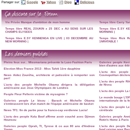
Partager sur:
Google
Yahoo
Digg
Delicious
Vie Privée
Manque d'ambition de mon homme
Temps libre
Carry Yan
Temps libre
REAL ZOUKIN x 25 DEC x AU SENS SUR LES
Temps libre
E.SY K
CHAMPS ELYSEES
MORNING |
Temps libre
E.SY KENNENGA EN LIVE | 03 DECEMBRE AU
Temps libre
Rick R
NEW MORNING |
1NRATABLE !
Pleins feux sur...
Missmariana présente la Luso Fashion Paris
Galeries people
Kerr
bien d'autres aux 4
Election Miss France 2013 : Miss Tahiti 1ère dauphine
L'actu des people
News
Aidez Zouréha, architecte et patissière à remporter son
Cosmopolitan déclenc
pari!
L'actu des people
Ri
L'actu des people
Michelle Obama dirigera la délégation
de Nivea
américaine aux Jeux Olympiques de Londres
L'actu des people
La 
People
Fleur Pellerin victime de mysoginie ?
Le monde bouge
L'OF
Galeries people
Le bisou : Barack et Michelle Obama
internationale de la 
s'embrassent lors d'un match de l'équipe américaine de basket
L'actu des people
Le
News
TF1: fin de partie pour la franco-cap verdienne Lucia!
cérébrale
L'actu des people
Kola Boof affirme avoir couché avec Djimon
Galeries people
Anni
Hounsou
Rotin's Home à Paris
Galeries people
Oprah, TI, Tyrese & co aux 80 ans d'Andrew
L'actu des people
D
Young
fund raising pour Ba