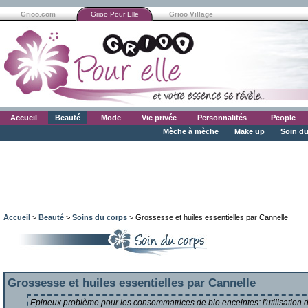
Grioo.com
Grioo Pour Elle
Grioo Village
Accueil
Beauté
Mode
Vie privée
Personnalités
People
Mèche à mèche
Make up
Soin du
Accueil
>
Beauté
>
Soins du corps
> Grossesse et huiles essentielles par Cannelle
Grossesse et huiles essentielles par Cannelle
Epineux problème pour les consommatrices de bio enceintes: l'utilisation 