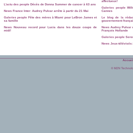
affectueux!
L'actu des people
Décès de Donna Summer de cancer à 63 ans
Galeries people
Wil
News
France Inter: Audrey Pulvar arrête à partir du 21 Mai
Cannes
Galeries people
Fête des mères à Miami pour LeBron James et
Le blog de la rédac
sa famille
gouvernement françai
News
Nouveau record pour Lucia dans les douze coups de
News
Audrey Pulvar 
midi!
François Hollande
Galeries people
Sere
News
Jeux-télévisés:
Accuei
© M2N Technol