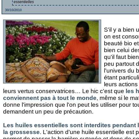
essentielles
30/10/2010
S'il y a bien
on est conso
beauté bio et
bien celui de
qu'il faut bie
peu partout 
l'univers du 
étant particu
leurs actions
leurs vertus conservatrices… Le hic c'est que
les 
conviennent pas à tout le monde
, même si le mat
donne l'impression que l'on peut les utiliser pour tou
demandent un peu de précaution.
Les huiles essentielles sont interdites pendant 
la grossesse
. L'action d'une huile essentielle est 
permet de passer la barrière cutanée et donc de s