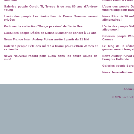
Galeries people
Oprah, TI, Tyrese & co aux 80 ans d'Andrew
L'actu des people
D
Young
fund raising pour Ba
L'actu des people
Les funérailles de Donna Summer seront
News
Père de 30 en
privées
alimentaires!
Podiums
La collection "Rouge passion" de Sadio Bee
L'actu des people
Vid
affectueux!
L'actu des people
Décès de Donna Summer de cancer à 63 ans
Galeries people
Wil
News
France Inter: Audrey Pulvar arrête à partir du 21 Mai
Cannes
Galeries people
Fête des mères à Miami pour LeBron James et
Le blog de la rédac
sa famille
gouvernement françai
News
Nouveau record pour Lucia dans les douze coups de
News
Audrey Pulvar 
midi!
François Hollande
Galeries people
Sere
News
Jeux-télévisés:
Accuei
© M2N Technol