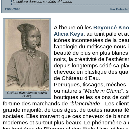
la coiffure dans les sociétés africaines
13/05/2010
Par Belind
A l’heure où les
Beyoncé Kno
Alicia Keys
, au teint pâle et 
icônes incontestées de la beau
l’apologie du métissage nous
beauté de plus en plus blancs
noirs, la créativité de l’esthéti
depuis longtemps cédé sa pl
cheveux en plastique des quart
de Château d’Eau.
Perruques, tissages, mèches, 
ou naturels
"Made in China"
, 
Coiffure d’une femme peuhle
boutiques et les salons de coi
(1903)
fortune des marchands de
"blanchitude"
. Les clien
grande majorité, de tous âges, de toutes nationalit
sociales. Elles trouvent que ces cheveux de blancs
modernes et surtout plus beaux. Le phénomène a 
les frontières de l’Europe et des Etats-Unis, et les