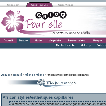
Grioo.com
Grioo Pour Elle
Grioo Village
Accueil
Beauté
Mode
Vie privée
Personnalités
People
Mèche à mèche
Make up
Soin du
Accueil
>
Beauté
>
Mèche à mèche
> African stylies/esthétiques capillaires
African stylies/esthétiques capillaires
Au moment où une certaine aliénation culturelle guette nos soeurs, retour 