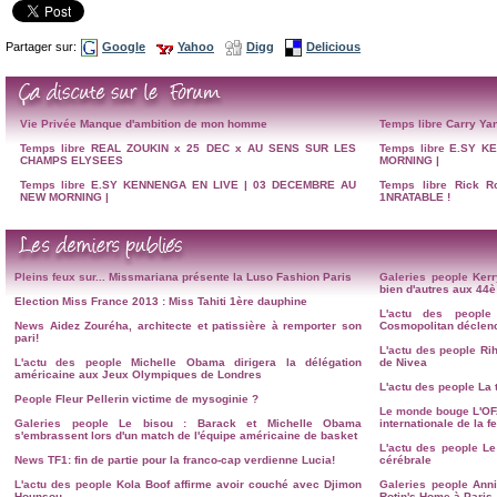
Partager sur:
Google
Yahoo
Digg
Delicious
Vie Privée
Manque d'ambition de mon homme
Temps libre
Carry Yan
Temps libre
REAL ZOUKIN x 25 DEC x AU SENS SUR LES
Temps libre
E.SY K
CHAMPS ELYSEES
MORNING |
Temps libre
E.SY KENNENGA EN LIVE | 03 DECEMBRE AU
Temps libre
Rick R
NEW MORNING |
1NRATABLE !
Pleins feux sur...
Missmariana présente la Luso Fashion Paris
Galeries people
Kerr
bien d'autres aux 4
Election Miss France 2013 : Miss Tahiti 1ère dauphine
L'actu des people
News
Aidez Zouréha, architecte et patissière à remporter son
Cosmopolitan déclenc
pari!
L'actu des people
Ri
L'actu des people
Michelle Obama dirigera la délégation
de Nivea
américaine aux Jeux Olympiques de Londres
L'actu des people
La 
People
Fleur Pellerin victime de mysoginie ?
Le monde bouge
L'OF
Galeries people
Le bisou : Barack et Michelle Obama
internationale de la 
s'embrassent lors d'un match de l'équipe américaine de basket
L'actu des people
Le
News
TF1: fin de partie pour la franco-cap verdienne Lucia!
cérébrale
L'actu des people
Kola Boof affirme avoir couché avec Djimon
Galeries people
Anni
Hounsou
Rotin's Home à Paris