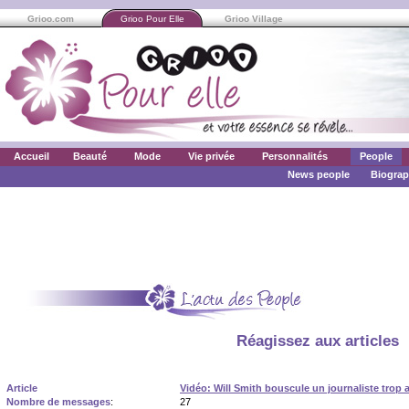
Grioo.com
Grioo Pour Elle
Grioo Village
Accueil
Beauté
Mode
Vie privée
Personnalités
People
News people
Biograp
Réagissez aux articles
Article
Vidéo: Will Smith bouscule un journaliste trop 
Nombre de messages
:
27