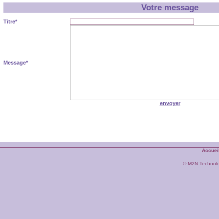
Votre message
Titre*
Message*
envoyer
Accuei
© M2N Technol