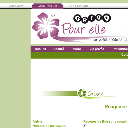
Grioo.com
Grioo Pour Elle
Grioo Village
Accueil
Beauté
Mode
Vie privée
Personnal
Cuis
Réagissez 
Article
Recettes de Boissons coquine
Nombre de messages
:
37