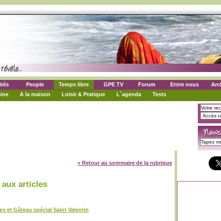
ités
People
Temps libre
GPE TV
Forum
Entre nous
Arc
ine
A la maison
Loisir & Pratique
L`agenda
Tests
+ Retour au sommaire de la rubrique
aux articles
s et Gâteau spécial Saint Valentin