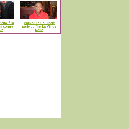
icipé à la
Maïmouna Coulibaly
on contre
parle du film La Vénus
ain
Noire