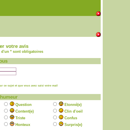
r votre avis
d'un * sont obligatoires
ous
r ce sujet et que vous avez saisi votre mail
 humeur
Question
Etonné(e)
Content(e)
Clin d'oeil
Triste
Confus
Honteux
Surpris(e)