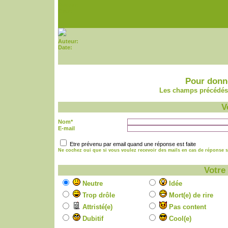
Auteur:
Date:
Auteur:
Date:
Pour donne
Les champs précédés 
V
Nom*
E-mail
Etre prévenu par email quand une réponse est faite
Ne cochez oui que si vous voulez recevoir des mails en cas de réponse su
Votre
Neutre
Idée
Trop drôle
Mort(e) de rire
Attristé(e)
Pas content
Dubitif
Cool(e)