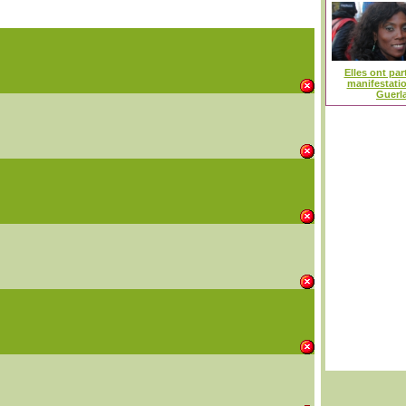
Elles ont part
manifestati
Guerl