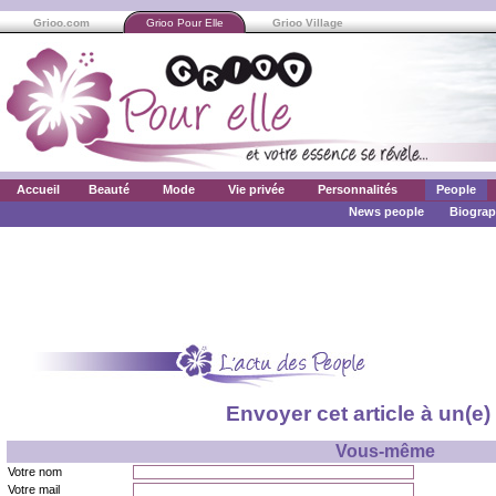
Grioo.com
Grioo Pour Elle
Grioo Village
Accueil
Beauté
Mode
Vie privée
Personnalités
People
News people
Biograp
Envoyer cet article à un(e)
Vous-même
Votre nom
Votre mail