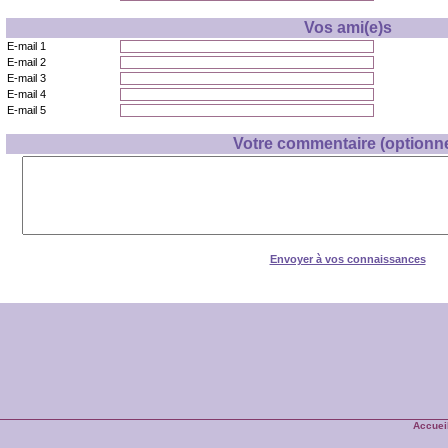
Vos ami(e)s
E-mail 1
E-mail 2
E-mail 3
E-mail 4
E-mail 5
Votre commentaire (optionne
Envoyer à vos connaissances
Accuei