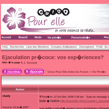
Accueil
Beauté
Mode
Peo
Vie priv�e
Personnalit�s
FAQ
Rechercher
Liste des Membres
Groupes d'utilisateurs
S'enregistrer
Profil
Se 
Ejaculation pr�coce: vos exp�riences?
Aller � la page
1
,
2
Suivante
Grioo Pour Elle Index du Forum
->
Vie Priv�e
Auteur
charly
Post� le: 12 Oct Dim, 2008 1:38 am
Sujet du message: E
Suite � l'article
http://pourelle.grioo.com/ar,l_ejac
Inscrit le: 22 Ao� 2007
une petite curiosit� envers vous mesdames (j'imagi