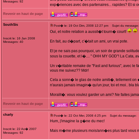
Messages: 92
exp�riences avec des partenaires... rapides? Et si o
Revenir en haut de page
SouthSis
Post� le: 19 Oct Dim, 2008 12:27 pm
Sujet du message:
Oui, et notre relation a aussit�t tourn� court!
Inscrit le: 16 Jan 2008
En fait, au d�part, c'�tait un ami, un vrai pote.
Messages: 40
Et je ne sais pas pourquoi, un soir de grande solitud
sous la couette, et l�.... " OHH MY GOD"! La Cata, a
Un v�ritable remake de "Fast and furious", avec le fas
vous me suivez?? Mdr!
Cela a sonn� le glas de notre amiti�, tellement on �
n'aurais jamais imagin� qu'un jour, toi et moi.. bla bla
Moralit�: vous voulez garder un ami? Ne faites jama
Revenir en haut de page
charly
Post� le: 22 Oct Mer, 2008 4:25 pm
Sujet du message:
Hum, j'imagine la g�ne du mec!
Inscrit le: 22 Ao� 2007
Mais m�me plusieurs mois/ann�es plus tard vous 
Messages: 92