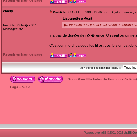
Revenir en haut de page
charly
Post� le: 27 Oct Lun, 2008 12:46 pm
Sujet du message: 
Lizounette a �crit:
�a veut dire quoi que tu le fais avec un chrono d
Inscrit le: 22 Ao� 2007
Messages: 92
Y a pas de dur�e de r�f�rence. On sent ou on ne se
C'est comme chez vous les filles: des fois on est ob
Revenir en haut de page
Montrer les messages depuis:
Grioo Pour Elle Index du Forum
->
Vie Pri
Page
1
sur
2
Powered by
phpBB
© 2001, 2002 phpBB Group