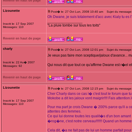
Revenir en haut de page
Lizounette
Post� le: 27 Oct Lun, 2008 10:40 am
Sujet du message: 
Oh Dwane, je suis totalement d'acc avec Kialy tu es 
_________________
Inscrit le: 17 Sep 2007
"La pluie tombe sur tous les toits"
Messages: 110
Revenir en haut de page
charly
Post� le: 27 Oct Lun, 2008 12:01 pm
Sujet du message
Je veux pas faire mon sceptique/jaloux d'avance... mai
Inscrit le: 22 Ao� 2007
Qui nous dit que tout ce qu'affirme Dwane est r�el e
Messages: 92
Revenir en haut de page
Lizounette
Post� le: 27 Oct Lun, 2008 12:15 pm
Sujet du message: 
Cher Charly dans ce cas l� c'est tout le forum que tu
Mokobe a dit les jaloux vont maigrir!!!! Fais attention.l
Inscrit le: 17 Sep 2007
Messages: 110
Pour ma part je crois Dwane � 200% parce qu'il a ce p
attentes des femmes.
Ce qui lui donne toutes les qualit�s d'un bon aman
�rog�ne, c'est notre cerveau!!!!!!! Quand un homme 
Cela dit, �a ne fait pas de lui un homme parfait pour 