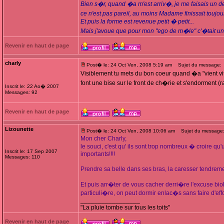
Bien s�r, quand �a m'est arriv�, je me faisais un dev
ce n'est pas pareil, au moins Madame finissait toujou
Et puis la forme est revenue petit � petit...
Mais j'avoue que pour mon "ego de m�le" c'�tait une 
Revenir en haut de page
charly
Post� le: 24 Oct Ven, 2008 5:19 am
Sujet du message:
Visiblement tu mets du bon coeur quand �a "vient vit
font une bise sur le front de ch�rie et s'endorment 
Inscrit le: 22 Ao� 2007
Messages: 92
Revenir en haut de page
Lizounette
Post� le: 24 Oct Ven, 2008 10:06 am
Sujet du message: 
Mon cher Charly,
le souci, c'est qu' ils sont trop nombreux � croire qu'un
Inscrit le: 17 Sep 2007
importants!!!!
Messages: 110
Prendre sa belle dans ses bras, la caresser tendrem
Et puis arr�ter de vous cacher derri�re l'excuse b
particuli�re, on peut dormir enlac�s sans faire d'eff
_________________
"La pluie tombe sur tous les toits"
Revenir en haut de page