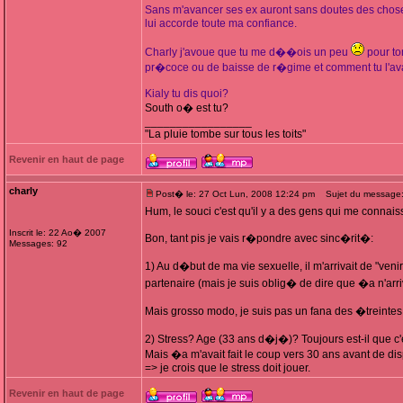
Sans m'avancer ses ex auront sans doutes des choses
lui accorde toute ma confiance.
Charly j'avoue que tu me d��ois un peu
pour ton
pr�coce ou de baisse de r�gime et comment tu l'avai
Kialy tu dis quoi?
South o� est tu?
_________________
"La pluie tombe sur tous les toits"
Revenir en haut de page
charly
Post� le: 27 Oct Lun, 2008 12:24 pm
Sujet du message
Hum, le souci c'est qu'il y a des gens qui me connais
Inscrit le: 22 Ao� 2007
Bon, tant pis je vais r�pondre avec sinc�rit�:
Messages: 92
1) Au d�but de ma vie sexuelle, il m'arrivait de "veni
partenaire (mais je suis oblig� de dire que �a n'ar
Mais grosso modo, je suis pas un fana des �treintes
2) Stress? Age (33 ans d�j�)? Toujours est-il que c'e
Mais �a m'avait fait le coup vers 30 ans avant de d
=> je crois que le stress doit jouer.
Revenir en haut de page