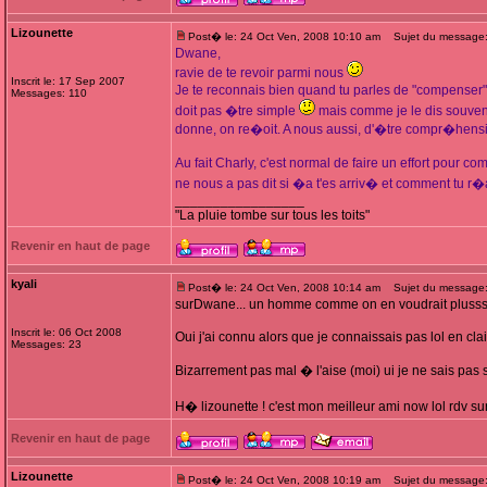
Lizounette
Post� le: 24 Oct Ven, 2008 10:10 am
Sujet du message:
Dwane,
ravie de te revoir parmi nous
Inscrit le: 17 Sep 2007
Je te reconnais bien quand tu parles de "compenser
Messages: 110
doit pas �tre simple
mais comme je le dis souvent
donne, on re�oit. A nous aussi, d'�tre compr�hensiv
Au fait Charly, c'est normal de faire un effort pour 
ne nous a pas dit si �a t'es arriv� et comment tu r
_________________
"La pluie tombe sur tous les toits"
Revenir en haut de page
kyali
Post� le: 24 Oct Ven, 2008 10:14 am
Sujet du message
surDwane... un homme comme on en voudrait plusss
Inscrit le: 06 Oct 2008
Oui j'ai connu alors que je connaissais pas lol en cl
Messages: 23
Bizarrement pas mal � l'aise (moi) ui je ne sais pas s'i
H� lizounette ! c'est mon meilleur ami now lol rdv sur
Revenir en haut de page
Lizounette
Post� le: 24 Oct Ven, 2008 10:19 am
Sujet du message