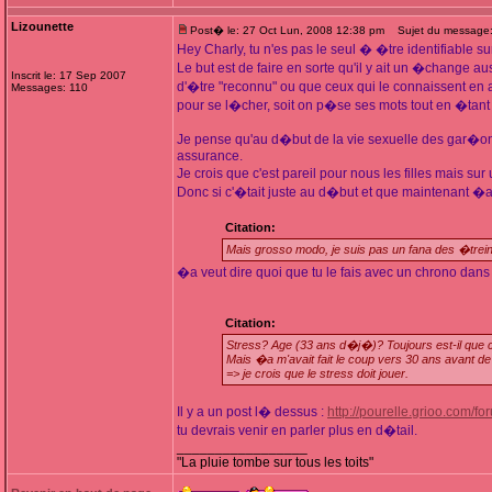
Lizounette
Post� le: 27 Oct Lun, 2008 12:38 pm
Sujet du message: 
Hey Charly, tu n'es pas le seul � �tre identifiable sur
Le but est de faire en sorte qu'il y ait un �change a
Inscrit le: 17 Sep 2007
d'�tre "reconnu" ou que ceux qui le connaissent en 
Messages: 110
pour se l�cher, soit on p�se ses mots tout en �tant l
Je pense qu'au d�but de la vie sexuelle des gar�ons
assurance.
Je crois que c'est pareil pour nous les filles mais su
Donc si c'�tait juste au d�but et que maintenant �a 
Citation:
Mais grosso modo, je suis pas un fana des �trein
�a veut dire quoi que tu le fais avec un chrono dans
Citation:
Stress? Age (33 ans d�j�)? Toujours est-il que c'
Mais �a m'avait fait le coup vers 30 ans avant d
=> je crois que le stress doit jouer.
Il y a un post l� dessus :
http://pourelle.grioo.com/f
tu devrais venir en parler plus en d�tail.
_________________
"La pluie tombe sur tous les toits"