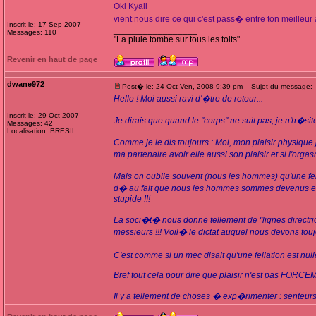
Oki Kyali
vient nous dire ce qui c'est pass� entre ton meilleur 
Inscrit le: 17 Sep 2007
_________________
Messages: 110
"La pluie tombe sur tous les toits"
Revenir en haut de page
dwane972
Post� le: 24 Oct Ven, 2008 9:39 pm
Sujet du message:
Hello ! Moi aussi ravi d'�tre de retour...
Inscrit le: 29 Oct 2007
Je dirais que quand le "corps" ne suit pas, je n'h�sit
Messages: 42
Localisation: BRESIL
Comme je le dis toujours : Moi, mon plaisir physique
ma partenaire avoir elle aussi son plaisir et si l'orgasm
Mais on oublie souvent (nous les hommes) qu'une fem
d� au fait que nous les hommes sommes devenus escla
stupide !!!
La soci�t� nous donne tellement de "lignes directri
messieurs !!! Voil� le dictat auquel nous devons toujo
C'est comme si un mec disait qu'une fellation est nulle s
Bref tout cela pour dire que plaisir n'est pas FORC
Il y a tellement de choses � exp�rimenter : senteurs, 