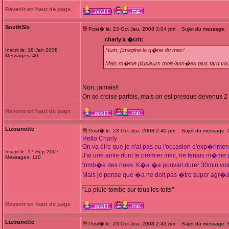
Revenir en haut de page
SouthSis
Post� le: 23 Oct Jeu, 2008 2:04 pm
Sujet du message:
charly a �crit:
Inscrit le: 16 Jan 2008
Hum, j'imagine la g�ne du mec!
Messages: 40
Mais m�me plusieurs mois/ann�es plus tard vo
Non, jamais!!
On se croise parfois, mais on est presque devenus 2 
Revenir en haut de page
Lizounette
Post� le: 23 Oct Jeu, 2008 2:40 pm
Sujet du message: O
Hello Charly
On va dire que je n'ai pas eu l'occasion d'exp�riment
Inscrit le: 17 Sep 2007
J'ai une amie dont le premier mec, ne tenais m�me 
Messages: 110
tomb�e des nues. K�a �a pouvait durer 30min voi
Mais je pense que �a ne doit pas �tre super agr�
_________________
"La pluie tombe sur tous les toits"
Revenir en haut de page
Lizounette
Post� le: 23 Oct Jeu, 2008 2:43 pm
Sujet du message: 