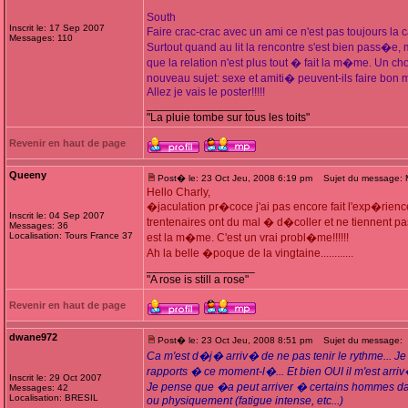
South
Inscrit le: 17 Sep 2007
Faire crac-crac avec un ami ce n'est pas toujours la c
Messages: 110
Surtout quand au lit la rencontre s'est bien pass�e,
que la relation n'est plus tout � fait la m�me. Un
nouveau sujet: sexe et amiti� peuvent-ils faire bo
Allez je vais le poster!!!!!
_________________
"La pluie tombe sur tous les toits"
Revenir en haut de page
Queeny
Post� le: 23 Oct Jeu, 2008 6:19 pm
Sujet du message: 
Hello Charly,
�jaculation pr�coce j'ai pas encore fait l'exp�rience
Inscrit le: 04 Sep 2007
trentenaires ont du mal � d�coller et ne tiennent pas
Messages: 36
Localisation: Tours France 37
est la m�me. C'est un vrai probl�me!!!!!!
Ah la belle �poque de la vingtaine............
_________________
"A rose is still a rose"
Revenir en haut de page
dwane972
Post� le: 23 Oct Jeu, 2008 8:51 pm
Sujet du message:
Ca m'est d�j� arriv� de ne pas tenir le rythme... J
rapports � ce moment-l�... Et bien OUI il m'est arriv� 
Inscrit le: 29 Oct 2007
Je pense que �a peut arriver � certains hommes da
Messages: 42
Localisation: BRESIL
ou physiquement (fatigue intense, etc...)