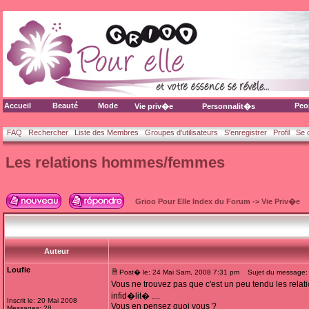
Accueil
Beauté
Mode
Peo
Vie priv�e
Personnalit�s
FAQ
Rechercher
Liste des Membres
Groupes d'utilisateurs
S'enregistrer
Profil
Se 
Les relations hommes/femmes
Grioo Pour Elle Index du Forum
->
Vie Priv�e
Auteur
Loufie
Post� le: 24 Mai Sam, 2008 7:31 pm
Sujet du message: 
Vous ne trouvez pas que c'est un peu tendu les relat
infid�lit� ....
Inscrit le: 20 Mai 2008
Vous en pensez quoi vous ?
Messages: 28