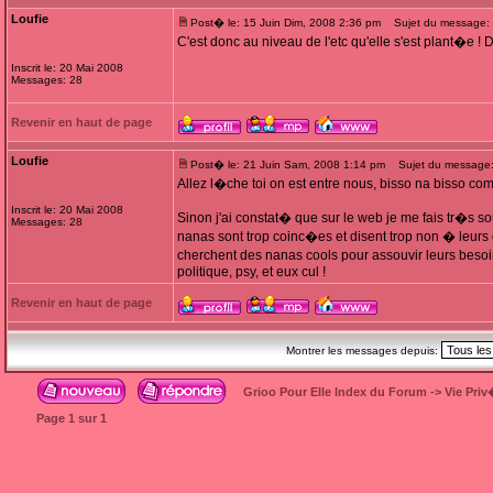
Loufie
Post� le: 15 Juin Dim, 2008 2:36 pm
Sujet du message:
C'est donc au niveau de l'etc qu'elle s'est plant�e 
Inscrit le: 20 Mai 2008
Messages: 28
Revenir en haut de page
Loufie
Post� le: 21 Juin Sam, 2008 1:14 pm
Sujet du message
Allez l�che toi on est entre nous, bisso na bisso com
Inscrit le: 20 Mai 2008
Sinon j'ai constat� que sur le web je me fais tr�s 
Messages: 28
nanas sont trop coinc�es et disent trop non � leurs 
cherchent des nanas cools pour assouvir leurs besoi
politique, psy, et eux cul !
Revenir en haut de page
Montrer les messages depuis:
Grioo Pour Elle Index du Forum
->
Vie Pri
Page
1
sur
1