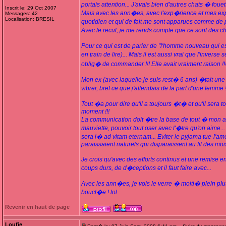
portais attention... J'avais bien d'autres chats � fouett
Inscrit le: 29 Oct 2007
Mais avec les ann�es, avec l'exp�rience et mes exp�
Messages: 42
Localisation: BRESIL
quotidien et qui de fait me sont apparues comme de 
Avec le recul, je me rends compte que ce sont des c
Pour ce qui est de parler de "l'homme nouveau qui e
en train de lire)... Mais il est aussi vrai que l'inver
oblig� de commander !!! Elle avait vraiment raison !!!
Mon ex (avec laquelle je suis rest� 6 ans) �tait une f
vibrer, bref ce que j'attendais de la part d'une femme
Tout �a pour dire qu'il a toujours �t� et qu'il ser
moment !!!
La communication doit �tre la base de tout � mon avi
mauviette, pouvoir tout oser avec l'�tre qu'on aime...
sera l� ad vitam eternam... Eviter le pyjama tue-l'a
paraissaient naturels qui disparaissent au fil des mois
Je crois qu'avec des efforts continus et une remise en
coups durs, de d�ceptions et il faut faire avec...
Avec les ann�es, je vois le verre � moiti� plein plut
boucl�e ! lol
Revenir en haut de page
Loufie