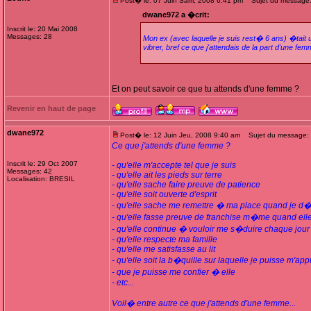
Post� le: 07 Juin Sam, 2008 6:41 pm
Sujet du message
dwane972 a �crit:
Inscrit le: 20 Mai 2008
Messages: 28
Mon ex (avec laquelle je suis rest� 6 ans) �tait un
vibrer, bref ce que j'attendais de la part d'une f
Et on peut savoir ce que tu attends d'une femme ?
Revenir en haut de page
dwane972
Post� le: 12 Juin Jeu, 2008 9:40 am
Sujet du message:
Ce que j'attends d'une femme ?
Inscrit le: 29 Oct 2007
- qu'elle m'accepte tel que je suis
Messages: 42
- qu'elle ait les pieds sur terre
Localisation: BRESIL
- qu'elle sache faire preuve de patience
- qu'elle soit ouverte d'esprit
- qu'elle sache me remettre � ma place quand je d
- qu'elle fasse preuve de franchise m�me quand ell
- qu'elle continue � vouloir me s�duire chaque jour
- qu'elle respecte ma famille
- qu'elle me satisfasse au lit
- qu'elle soit la b�quille sur laquelle je puisse m'a
- que je puisse me confier � elle
- etc...
Voil� entre autre ce que j'attends d'une femme...