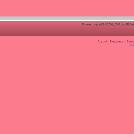
Powered by
phpBB
© 2001, 2002 phpBB Group
Accueil
-
Newsletter
-
Nous
© 