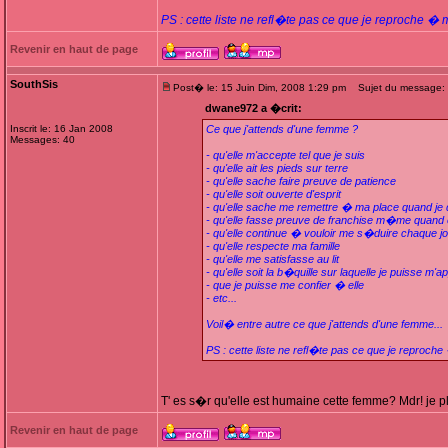
PS : cette liste ne refl�te pas ce que je reproche 
Revenir en haut de page
SouthSis
Post� le: 15 Juin Dim, 2008 1:29 pm
Sujet du message:
dwane972 a �crit:
Inscrit le: 16 Jan 2008
Ce que j'attends d'une femme ?
Messages: 40
- qu'elle m'accepte tel que je suis
- qu'elle ait les pieds sur terre
- qu'elle sache faire preuve de patience
- qu'elle soit ouverte d'esprit
- qu'elle sache me remettre � ma place quand j
- qu'elle fasse preuve de franchise m�me quand 
- qu'elle continue � vouloir me s�duire chaque jo
- qu'elle respecte ma famille
- qu'elle me satisfasse au lit
- qu'elle soit la b�quille sur laquelle je puisse m
- que je puisse me confier � elle
- etc...
Voil� entre autre ce que j'attends d'une femme...
PS : cette liste ne refl�te pas ce que je reproc
T' es s�r qu'elle est humaine cette femme? Mdr! je p
Revenir en haut de page