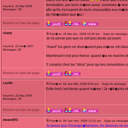
Dans 500 ans �a ira mieux
Parce que c'est d
domination, par leurs m�res aussi, soumises � leurs
Inscrit le: 20 Mai 2008
Messages: 28
afin qu'ils s'occupent de leurs chaussettes eux-m�me
de l'ali�nation tout �a !
Revenir en haut de page
charly
Post� le: 29 Mai Jeu, 2008 10:46 am
Sujet du message:
Je ne pense pas que ce soit plus tendu qu'avant.
Inscrit le: 22 Ao� 2007
"Avant" les gens ne divor�aient pas m�me s'ils fai
Messages: 92
Maintenant c'est plus franco: quand �a ne marche pl
Y compris chez les "afros" pour qui les conventions 
Revenir en haut de page
Loufie
Post� le: 04 Juin Mer, 2008 8:50 pm
Sujet du message:
Enfin bref c'est tendu quand m�me ! Je r�fl�chis et je
Inscrit le: 20 Mai 2008
Messages: 28
Revenir en haut de page
dwane972
Post� le: 06 Juin Ven, 2008 12:01 am
Sujet du message
Je pense que l'incompr�hension, les divorces ne so