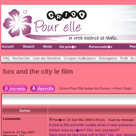
Accueil
Beauté
Mode
Peo
Vie priv�e
Personnalit�s
FAQ
Rechercher
Liste des Membres
Groupes d'utilisateurs
S'enregistrer
Profil
Se 
Sex and the city le film
Grioo Pour Elle Index du Forum
->
Hors Sujet
Auteur
Lizounette
Post� le: 10 Juin Mar, 2008 4:56 pm
Sujet du message: Se
A y'est le film est enfin sorties et les 4 new-yorkaises
Aimiez-vous la s�rie? Oui, non, pourquoi?
Inscrit le: 17 Sep 2007
Avez-vous ou irez-vous voir le film? Oui, non, pourqu
Messages: 110