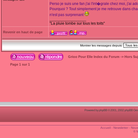
Perso je suis une fan j'ai l'int�grale chez moi, j'ai ad
Pourquoi ? Tout simplement je me retrouve dans ch
n'est pas surprenant
_________________
"La pluie tombe sur tous les toits"
Revenir en haut de page
Montrer les messages depuis:
Grioo Pour Elle Index du Forum
->
Hors Suj
Page
1
sur
1
Powered by
phpBB
© 2001, 2002 phpBB Group
Accueil
-
Newsletter
-
Nous
© 