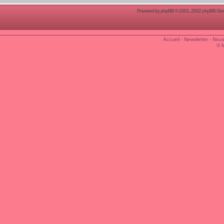
Powered by
phpBB
© 2001, 2002 phpBB Group
Accueil
-
Newsletter
-
Nous
© 