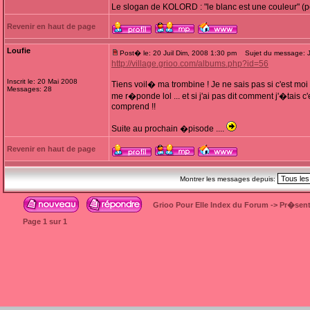
Le slogan de KOLORD : "le blanc est une couleur" (
Revenir en haut de page
Loufie
Post� le: 20 Juil Dim, 2008 1:30 pm
Sujet du message: J'
http://village.grioo.com/albums.php?id=56
Inscrit le: 20 Mai 2008
Tiens voil� ma trombine ! Je ne sais pas si c'est m
Messages: 28
me r�ponde lol ... et si j'ai pas dit comment j'�tais
comprend !!
Suite au prochain �pisode ....
Revenir en haut de page
Montrer les messages depuis:
Grioo Pour Elle Index du Forum
->
Pr�sent
Page
1
sur
1