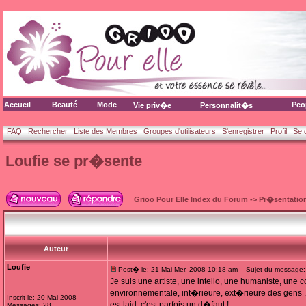
Accueil
Beauté
Mode
Peo
Vie priv�e
Personnalit�s
FAQ
Rechercher
Liste des Membres
Groupes d'utilisateurs
S'enregistrer
Profil
Se 
Loufie se pr�sente
Grioo Pour Elle Index du Forum
->
Pr�sentatio
Auteur
Loufie
Post� le: 21 Mai Mer, 2008 10:18 am
Sujet du message: 
Je suis une artiste, une intello, une humaniste, une 
environnementale, int�rieure, ext�rieure des gens ...
Inscrit le: 20 Mai 2008
est laid, c'est parfois un d�faut !
Messages: 28