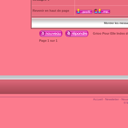
Revenir en haut de page
Montrer les mess
Grioo Pour Elle Index 
Page
1
sur
1
Accueil
-
Newsletter
-
Nous
© 