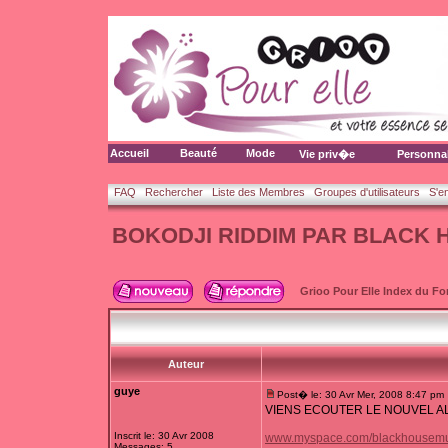
Accueil
Beauté
Mode
Vie priv�e
Personna
FAQ
Rechercher
Liste des Membres
Groupes d'utilisateurs
S'e
BOKODJI RIDDIM PAR BLACK 
Grioo Pour Elle Index du F
Auteur
guye
Post� le: 30 Avr Mer, 2008 8:47 pm
VIENS ECOUTER LE NOUVEL AL
Inscrit le: 30 Avr 2008
www.myspace.com/blackhousemu
Messages: 5