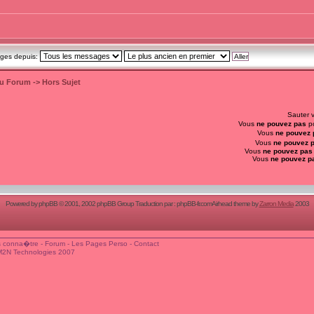
ages depuis:
du Forum
->
Hors Sujet
Sauter 
Vous
ne pouvez pas
po
Vous
ne pouvez 
Vous
ne pouvez 
Vous
ne pouvez pas
Vous
ne pouvez p
Powered by
phpBB
© 2001, 2002 phpBB Group Traduction par :
phpBB-fr.com
Airhead theme by
Zarron Media
2003
 conna�tre
-
Forum
-
Les Pages Perso
-
Contact
M2N Technologies 2007