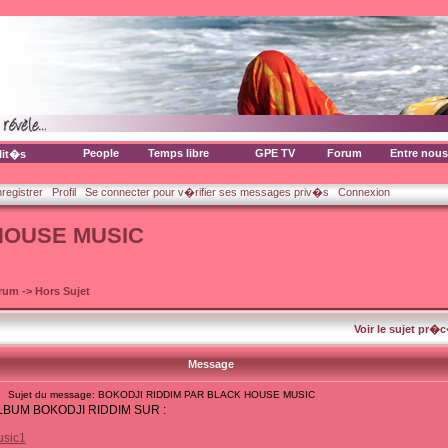
People
Temps libre
GPE TV
Forum
Entre nous
lit�s
nregistrer
Profil
Se connecter pour v�rifier ses messages priv�s
Connexion
HOUSE MUSIC
orum
->
Hors Sujet
Voir le sujet pr�
Message
Sujet du message: BOKODJI RIDDIM PAR BLACK HOUSE MUSIC
BUM BOKODJI RIDDIM SUR :
sic1