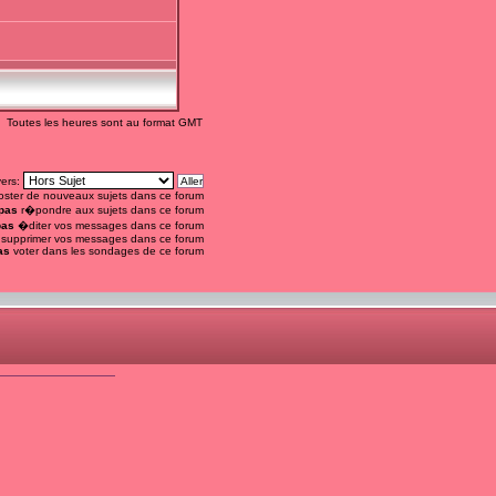
Toutes les heures sont au format GMT
vers:
ster de nouveaux sujets dans ce forum
pas
r�pondre aux sujets dans ce forum
pas
�diter vos messages dans ce forum
supprimer vos messages dans ce forum
as
voter dans les sondages de ce forum