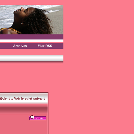
Archives
Flux RSS
c�dent
::
Voir le sujet suivant