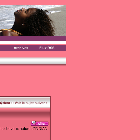
Archives
Flux RSS
c�dent
::
Voir le sujet suivant
des cheveux naturels"INDIAN