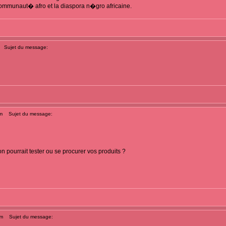
communaut� afro et la diaspora n�gro africaine.
Sujet du message:
m
Sujet du message:
 pourrait tester ou se procurer vos produits ?
pm
Sujet du message: