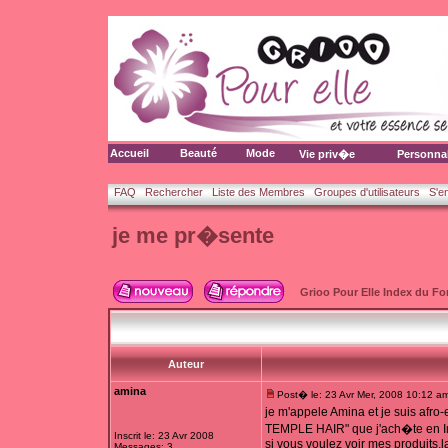
Accueil
Beauté
Mode
Vie priv�e
Personna
FAQ
Rechercher
Liste des Membres
Groupes d'utilisateurs
S'e
je me pr�sente
Grioo Pour Elle Index du F
Auteur
amina
Post� le: 23 Avr Mer, 2008 10:12 a
je m'appele Amina et je suis afr
TEMPLE HAIR" que j'ach�te en Ind
Inscrit le: 23 Avr 2008
si vous voulez voir mes produits,
Messages: 3