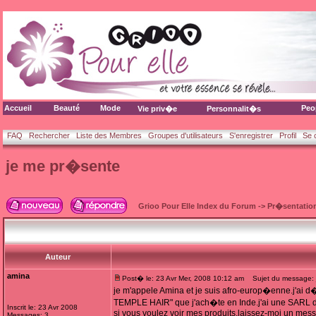
Accueil
Beauté
Mode
Peo
Vie priv�e
Personnalit�s
FAQ
Rechercher
Liste des Membres
Groupes d'utilisateurs
S'enregistrer
Profil
Se 
je me pr�sente
Grioo Pour Elle Index du Forum
->
Pr�sentatio
Auteur
amina
Post� le: 23 Avr Mer, 2008 10:12 am
Sujet du message: 
je m'appele Amina et je suis afro-europ�enne.j'ai 
TEMPLE HAIR" que j'ach�te en Inde.j'ai une SARL d'
Inscrit le: 23 Avr 2008
si vous voulez voir mes produits,laissez-moi un mess
Messages: 3