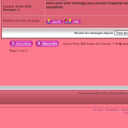
merci pour votre message,vous pouvez m'appeler a
Inscrit le: 23 Avr 2008
salutations
Messages: 3
Revenir en haut de page
Montrer les messages depuis:
Grioo Pour Elle Index du Forum
->
Pr�sent
Page
1
sur
1
Powered by
phpBB
© 2001, 2002 phpBB Group
Accueil
-
Newsletter
-
Nous
© 