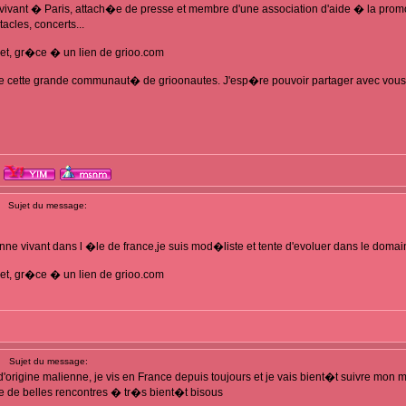
vivant � Paris, attach�e de presse et membre d'une association d'aide � la promot
cles, concerts...
net, gr�ce � un lien de grioo.com
e de cette grande communaut� de grioonautes. J'esp�re pouvoir partager avec vo
Sujet du message:
enne vivant dans l �le de france,je suis mod�liste et tente d'evoluer dans le doma
net, gr�ce � un lien de grioo.com
Sujet du message:
d'origine malienne, je vis en France depuis toujours et je vais bient�t suivre mon ma
ire de belles rencontres � tr�s bient�t bisous