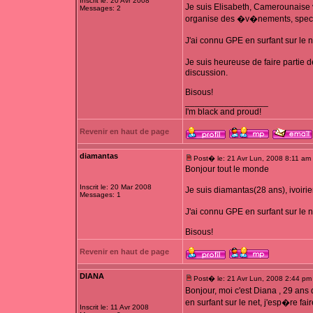
Inscrit le: 20 Avr 2008
Je suis Elisabeth, Camerounaise 
Messages: 2
organise des �v�nements, specta
J'ai connu GPE en surfant sur le 
Je suis heureuse de faire parti
discussion.
Bisous!
_________________
I'm black and proud!
Revenir en haut de page
diamantas
Post� le: 21 Avr Lun, 2008 8:11 am
Bonjour tout le monde
Inscrit le: 20 Mar 2008
Je suis diamantas(28 ans), ivoiri
Messages: 1
J'ai connu GPE en surfant sur le 
Bisous!
Revenir en haut de page
DIANA
Post� le: 21 Avr Lun, 2008 2:44 pm
Bonjour, moi c'est Diana , 29 ans 
en surfant sur le net, j'esp�re fa
Inscrit le: 11 Avr 2008