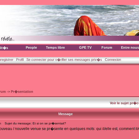
People
Temps libre
GPE TV
Forum
Entre nous
lit�s
nregistrer
Profil
Se connecter pour v�rifier ses messages priv�s
Connexion
orum
->
Pr�sentation
Voir le sujet pr�
Message
m
Sujet du message: Et si on se pr�sentait?
uveau / nouvelle venue se pr�sente en quelques mots: qui il/elle est, comment il