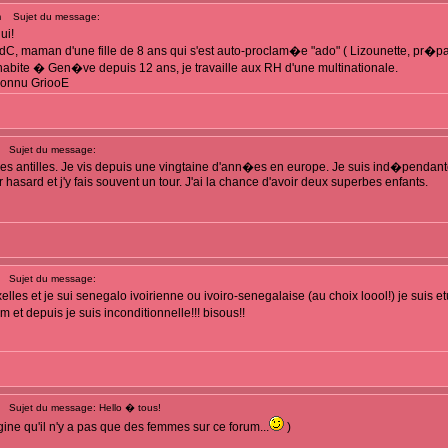
m
Sujet du message:
ui!
RdC, maman d'une fille de 8 ans qui s'est auto-proclam�e "ado" ( Lizounette, pr�pare-t
 habite � Gen�ve depuis 12 ans, je travaille aux RH d'une multinationale.
 connu GriooE
Sujet du message:
des antilles. Je vis depuis une vingtaine d'ann�es en europe. Je suis ind�pendant
 hasard et j'y fais souvent un tour. J'ai la chance d'avoir deux superbes enfants.
Sujet du message:
lles et je sui senegalo ivoirienne ou ivoiro-senegalaise (au choix loool!) je suis et
t depuis je suis inconditionnelle!!! bisous!!
Sujet du message: Hello � tous!
ine qu'il n'y a pas que des femmes sur ce forum...
)