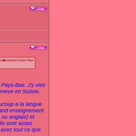
 a d�couvert Grioo Pour
 Pays-Bas. J'y vies
eneve en Suisse.
aucoup a la langue
 grand enseignement
s ou anglais) et
 ils sont assez
s avec tout ce que