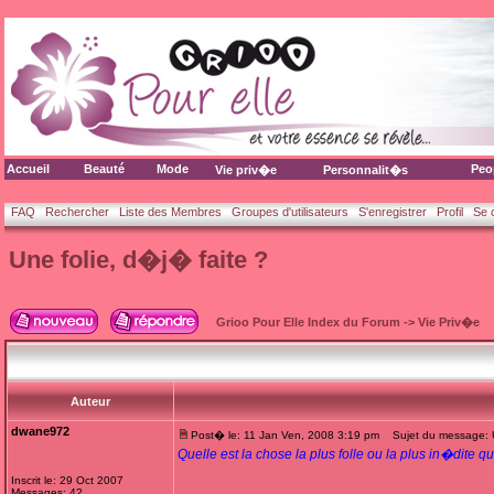
Accueil
Beauté
Mode
Peo
Vie priv�e
Personnalit�s
FAQ
Rechercher
Liste des Membres
Groupes d'utilisateurs
S'enregistrer
Profil
Se 
Une folie, d�j� faite ?
Grioo Pour Elle Index du Forum
->
Vie Priv�e
Auteur
dwane972
Post� le: 11 Jan Ven, 2008 3:19 pm
Sujet du message: Un
Quelle est la chose la plus folle ou la plus in�dit
Inscrit le: 29 Oct 2007
Messages: 42