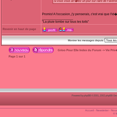
Si vous vous arr�tez un jour sur l'aire de Fave
Promis! A l'occasion, j'y penserais, c'est vrai que l'id
_________________
"La pluie tombe sur tous les toits"
Revenir en haut de page
Montrer les messages depuis:
Grioo Pour Elle Index du Forum
->
Vie Pri
Page
1
sur
1
Powered by
phpBB
© 2001, 2002 phpBB Group
Accueil
-
Newsletter
-
Nous
© 