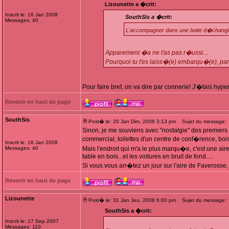
Lizounette a �crit:
Inscrit le: 16 Jan 2008
SouthSis a �crit:
Messages: 40
L'accompagner dans une boite d�chang
Apparement �a ne t'as pas r�ussi....
Pourquoi tu t'es laiss�(e) embarqu�(e), par 
Pour faire bref, on va dire par connerie! J'�tais hyper
Revenir en haut de page
SouthSis
Post� le: 20 Jan Dim, 2008 3:13 pm
Sujet du message:
Sinon, je me souviens avec "nostalgie" des premiers 
commercial, toilettes d'un centre de conf�rence, bois
Inscrit le: 16 Jan 2008
Messages: 40
Mais l'endroit qui m'a le plus marqu�e, c'est une ai
table en bois...et les voitures en bruit de fond.....
Si vous vous arr�tez un jour sur l'aire de Faveross
Revenir en haut de page
Lizounette
Post� le: 31 Jan Jeu, 2008 6:00 pm
Sujet du message:
SouthSis a �crit:
Inscrit le: 17 Sep 2007
Messages: 110