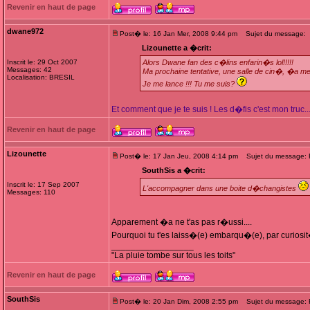
Revenir en haut de page
dwane972
Post� le: 16 Jan Mer, 2008 9:44 pm
Sujet du message:
Lizounette a �crit:
Inscrit le: 29 Oct 2007
Alors Dwane fan des c�lins enfarin�s lol!!!!!
Messages: 42
Ma prochaine tentative, une salle de cin�, �a me d
Localisation: BRESIL
Je me lance !!! Tu me suis?
Et comment que je te suis ! Les d�fis c'est mon truc..
Revenir en haut de page
Lizounette
Post� le: 17 Jan Jeu, 2008 4:14 pm
Sujet du message: Re
SouthSis a �crit:
Inscrit le: 17 Sep 2007
L'accompagner dans une boite d�changistes
Messages: 110
Apparement �a ne t'as pas r�ussi....
Pourquoi tu t'es laiss�(e) embarqu�(e), par curiosit
_________________
"La pluie tombe sur tous les toits"
Revenir en haut de page
SouthSis
Post� le: 20 Jan Dim, 2008 2:55 pm
Sujet du message: Re