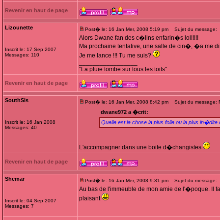
Revenir en haut de page
Lizounette
Post� le: 16 Jan Mer, 2008 5:19 pm
Sujet du message:
Alors Dwane fan des c�lins enfarin�s lol!!!!!
Ma prochaine tentative, une salle de cin�, �a me dira
Inscrit le: 17 Sep 2007
Messages: 110
Je me lance !!! Tu me suis?
_________________
"La pluie tombe sur tous les toits"
Revenir en haut de page
SouthSis
Post� le: 16 Jan Mer, 2008 8:42 pm
Sujet du message: Re
dwane972 a �crit:
Inscrit le: 16 Jan 2008
Quelle est la chose la plus folle ou la plus in�
Messages: 40
L'accompagner dans une boite d�changistes
Revenir en haut de page
Shemar
Post� le: 16 Jan Mer, 2008 9:31 pm
Sujet du message:
Au bas de l'immeuble de mon amie de l'�poque. Il fa
plaisant
Inscrit le: 04 Sep 2007
Messages: 7