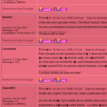
Localisation: BRESIL
Revenir en haut de page
Queeny
Post� le: 14 Jan Lun, 2008 12:43 pm
Sujet du message: 
L'une des plus grandes folies, c'est faire l'amour d
Un peu accrobatique j'avoue mais terriblement excitan
Inscrit le: 04 Sep 2007
_________________
Messages: 36
Localisation: Tours France 37
"A rose is still a rose"
Revenir en haut de page
Lizounette
Post� le: 14 Jan Lun, 2008 1:27 pm
Sujet du message: Vit
Pour ma part, je me souviens d'un 5 � 7 dans les toil
�a nous a pris l�, l� tout de suite, et c'�tait fort!!!!
Inscrit le: 17 Sep 2007
Je crois que ces moments l�, sont d'autant plus fort
Messages: 110
plut�t surpris!!! En ce sens je rejoint Queeny, c'est �a
_________________
"La pluie tombe sur tous les toits"
Revenir en haut de page
dwane972
Post� le: 14 Jan Lun, 2008 1:47 pm
Sujet du message:
Poster des sujets c'est bien joli, mais y participer t
Inscrit le: 29 Oct 2007
Un soir de No�l, sur la table de la cuisine alors que 
Messages: 42
Localisation: BRESIL
surprendre a d�cupl� notre plaisir... La table �tait