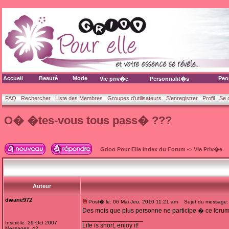
Accueil
Beauté
Mode
Peo
Vie priv�e
Personnalit�s
FAQ
Rechercher
Liste des Membres
Groupes d'utilisateurs
S'enregistrer
Profil
Se 
O� �tes-vous tous pass� ???
Grioo Pour Elle Index du Forum
->
Vie Priv�e
Auteur
dwane972
Post� le: 06 Mai Jeu, 2010 11:21 am
Sujet du message:
Des mois que plus personne ne participe � ce forum
_________________
Inscrit le: 29 Oct 2007
Life is short, enjoy it!
Messages: 42