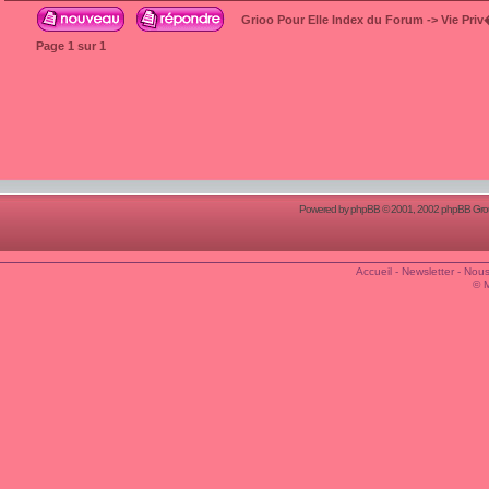
Grioo Pour Elle Index du Forum
->
Vie Pri
Page
1
sur
1
Powered by
phpBB
© 2001, 2002 phpBB Group
Accueil
-
Newsletter
-
Nous
© 