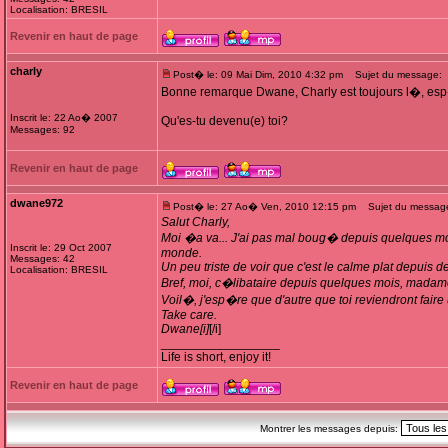
Localisation: BRESIL
Revenir en haut de page
charly
Post� le: 09 Mai Dim, 2010 4:32 pm
Sujet du message:
Bonne remarque Dwane, Charly est toujours l�, esp
Inscrit le: 22 Ao� 2007
Qu'es-tu devenu(e) toi?
Messages: 92
Revenir en haut de page
dwane972
Post� le: 27 Ao� Ven, 2010 12:15 pm
Sujet du message:
Salut Charly,
Moi �a va... J'ai pas mal boug� depuis quelques mois
Inscrit le: 29 Oct 2007
monde.
Messages: 42
Un peu triste de voir que c'est le calme plat depuis 
Localisation: BRESIL
Bref, moi, c�libataire depuis quelques mois, madame vo
Voil�, j'esp�re que d'autre que toi reviendront faire u
Take care.
Dwane[i]
[/i]
_________________
Life is short, enjoy it!
Revenir en haut de page
Montrer les messages depuis: