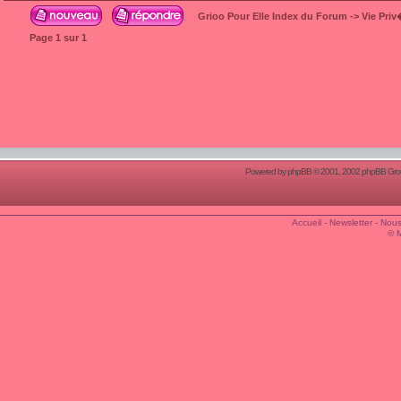
Grioo Pour Elle Index du Forum
->
Vie Pri
Page
1
sur
1
Powered by
phpBB
© 2001, 2002 phpBB Group
Accueil
-
Newsletter
-
Nous
© 