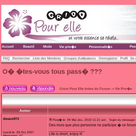
Accueil
Beauté
Mode
Peo
Vie priv�e
Personnalit�s
FAQ
Rechercher
Liste des Membres
Groupes d'utilisateurs
S'enregistrer
Profil
Se 
O� �tes-vous tous pass� ???
Grioo Pour Elle Index du Forum
->
Vie Priv�e
Auteur
dwane972
Post� le: 06 Mai Jeu, 2010 11:21 am
Sujet du message:
Des mois que plus personne ne participe � ce forum
_________________
Inscrit le: 29 Oct 2007
Life is short, enjoy it!
Messages: 42