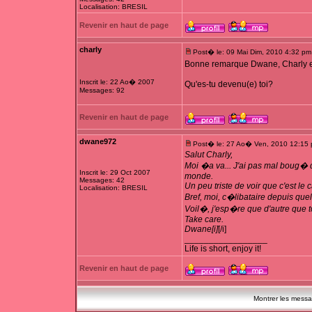
Localisation: BRESIL
Revenir en haut de page
charly
Post� le: 09 Mai Dim, 2010 4:32 pm
Bonne remarque Dwane, Charly es
Inscrit le: 22 Ao� 2007
Qu'es-tu devenu(e) toi?
Messages: 92
Revenir en haut de page
dwane972
Post� le: 27 Ao� Ven, 2010 12:15
Salut Charly,
Moi �a va... J'ai pas mal boug� d
Inscrit le: 29 Oct 2007
monde.
Messages: 42
Un peu triste de voir que c'est l
Localisation: BRESIL
Bref, moi, c�libataire depuis quel
Voil�, j'esp�re que d'autre que toi
Take care.
Dwane[i]
[/i]
_________________
Life is short, enjoy it!
Revenir en haut de page
Montrer les mess