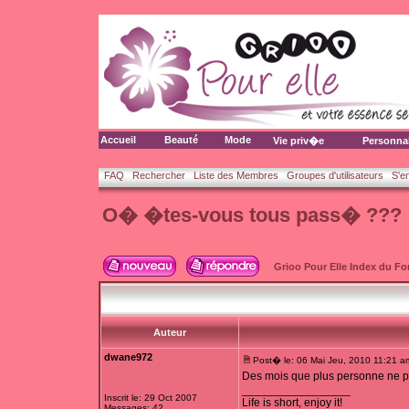
Accueil
Beauté
Mode
Vie priv�e
Personna
FAQ
Rechercher
Liste des Membres
Groupes d'utilisateurs
S'e
O� �tes-vous tous pass� ???
Grioo Pour Elle Index du F
Auteur
dwane972
Post� le: 06 Mai Jeu, 2010 11:21 a
Des mois que plus personne ne pa
_________________
Inscrit le: 29 Oct 2007
Life is short, enjoy it!
Messages: 42