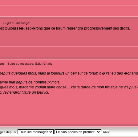
Sujet du message:
t toujours l�, esp�rons que ce forum reprendra progressivement ses droits.
 pm
Sujet du message: Salut Charly
epuis quelques mois, mais ai toujours un oeil sur ce forum o� j'ai eu des �changes
e calme plat depuis de nombreux mois.
ques mois, madame voulait autre chose... J'ai la garde de mon fils et je ne vis plus 
 reviendront faire un tour ici.
ages depuis: