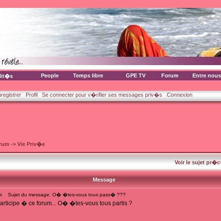
People
Temps libre
GPE TV
Forum
Entre nous
lit�s
nregistrer
Profil
Se connecter pour v�rifier ses messages priv�s
Connexion
orum
->
Vie Priv�e
Voir le sujet pr�
Message
m
Sujet du message: O� �tes-vous tous pass� ???
rticipe � ce forum... O� �tes-vous tous partis ?