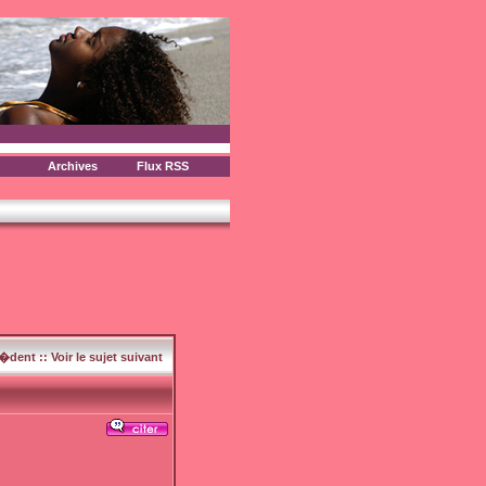
Archives
Flux RSS
c�dent
::
Voir le sujet suivant