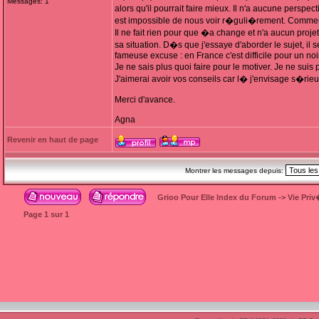
Messages: 1
alors qu'il pourrait faire mieux. Il n'a aucune perspe
est impossible de nous voir r�guli�rement. Comment 
Il ne fait rien pour que �a change et n'a aucun projet
sa situation. D�s que j'essaye d'aborder le sujet, il 
fameuse excuse : en France c'est difficile pour un noir
Je ne sais plus quoi faire pour le motiver. Je ne sui
J'aimerai avoir vos conseils car l� j'envisage s�rieu
Merci d'avance.
Agna
Revenir en haut de page
Montrer les messages depuis:
Grioo Pour Elle Index du Forum
->
Vie Pri
Page
1
sur
1