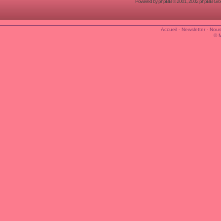
Powered by
phpBB
© 2001, 2002 phpBB Group
Accueil
-
Newsletter
-
Nous
© 