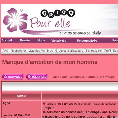
Accueil
Beauté
Mode
Peo
Vie priv�e
Personnalit�s
FAQ
Rechercher
Liste des Membres
Groupes d'utilisateurs
S'enregistrer
Profil
Se 
Manque d'ambition de mon homme
Grioo Pour Elle Index du Forum
->
Vie Priv�e
Auteur
Agna
Post� le: 01 F�v Mar, 2011 2:00 pm
Sujet du message: 
Bonjour,
Je sors avec un homme depuis bient�t 2 ans. Nous 
Inscrit le: 01 F�v 2011
d�sesp�re. Je ne le comprends pas. Il a un dipl�me 