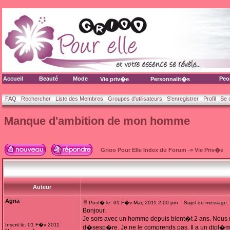
Accueil
Beauté
Mode
Peo
Vie priv�e
Personnalit�s
FAQ
Rechercher
Liste des Membres
Groupes d'utilisateurs
S'enregistrer
Profil
Se 
Manque d'ambition de mon homme
Grioo Pour Elle Index du Forum
->
Vie Priv�e
Auteur
Agna
Post� le: 01 F�v Mar, 2011 2:00 pm
Sujet du message: 
Bonjour,
Je sors avec un homme depuis bient�t 2 ans. Nous 
Inscrit le: 01 F�v 2011
d�sesp�re. Je ne le comprends pas. Il a un dipl�me 