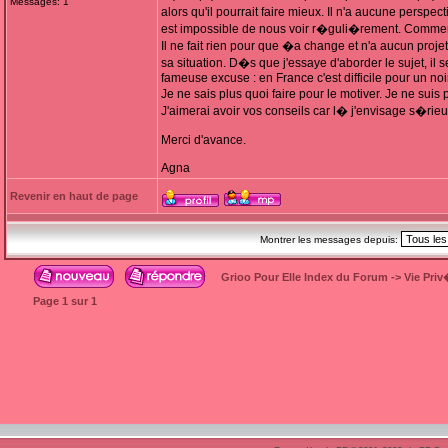
Messages: 1
alors qu'il pourrait faire mieux. Il n'a aucune perspe
est impossible de nous voir r�guli�rement. Comment 
Il ne fait rien pour que �a change et n'a aucun projet
sa situation. D�s que j'essaye d'aborder le sujet, il 
fameuse excuse : en France c'est difficile pour un noir
Je ne sais plus quoi faire pour le motiver. Je ne sui
J'aimerai avoir vos conseils car l� j'envisage s�rieu
Merci d'avance.
Agna
Revenir en haut de page
Montrer les messages depuis:
Grioo Pour Elle Index du Forum
->
Vie Pri
Page
1
sur
1