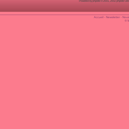
Powered by
phpBB
© 2001, 2002 phpBB Group
Accueil
-
Newsletter
-
Nous
© 