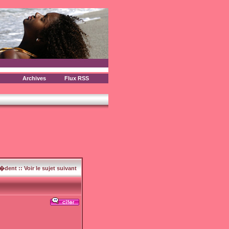
Archives
Flux RSS
c�dent
::
Voir le sujet suivant