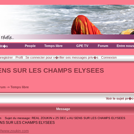
People
Temps libre
GPE TV
Forum
Entre nous
lit�s
nregistrer
Profil
Se connecter pour v�rifier ses messages priv�s
Connexion
SENS SUR LES CHAMPS ELYSEES
orum
->
Temps libre
Voir le sujet pr�
Message
m
Sujet du message: REAL ZOUKIN x 25 DEC x AU SENS SUR LES CHAMPS ELYSEES
SENS SUR LES CHAMPS ELYSEES
://www.zoukin.com