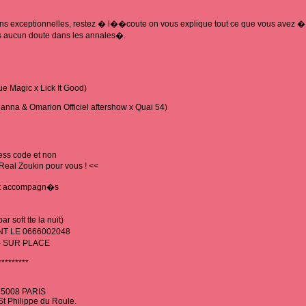
tions exceptionnelles, restez � l��coute on vous explique tout ce que vous avez �
ns aucun doute dans les annales�.
Magic x Lick It Good)
nna & Omarion Officiel aftershow x Quai 54)
ess code et non
eal Zoukin pour vous ! <<
nt accompagn�s
soft tte la nuit)
NT LE 0666002048
� SUR PLACE
*********
75008 PARIS
t Philippe du Roule.