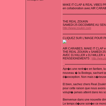
MAKE IT CLAP & REAL VIBES
en collaboration avec AIR CARAI
************************************
THE REAL ZOUKIN
SAMEDI 25 DECEMBRE AU SEN
http://www.zoukin.com
************************************
CLIQUEZ SUR L'IMAGE POUR PL
AIR CARAIBES, MAKE IT CLAP 
THE REAL ZOUKIN x SAMEDI 
AVEC DJ KILLER x DJ WILLER x
RENSEIGNEMENTS :
http://ww.z
...**********************************
Apr�s une rentr�e en fanfare, la
nouveau � la Bodega, sachant que
d�exception. Non mais s�rieusem
Et bien, sachez chers Real Zou
pour cette raison que nous avons
volupt� jamais atteint dans les 
Bienvenue dans une nouvelle dimen
Le temps d�une soir�e ce monde