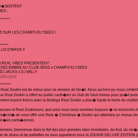
 PR�SENTENT
BES :
*******
S SUR LES CHAMPS ELYSEES !
******
US D'INFOS !!
et REAL VIBES PRESENTENT :
25 DECEMBRE AU CLUB SENS x CHAMPS ELYSEES
 DJ JACKS x DJ WILLY
oukin.com/
********
 Real Zoukin est de retour pour sa session de No�l. Nous aurions pu nous contente
 Real Zoukin a offert au public carib�en un club de haut niveau pour qu�il puis
ent soyons francs avec la Bodega Real Zoukin a plac� haute la barre du clubb
kineuses et Real Zoukineurs, que pour vous nous sommes toujours � la recherc
 d�cid� de vous offrir une Real � Christmas � Zoukin qui atteindra un niveau de
soir�es carib�ennes.
sion, bienvenue dans le fief des plus grandes stars mondiales, du foot, du cin�, 
 de strass et de paillettes va vous appartenir pour la ZOUKIN DELUXE EDITI