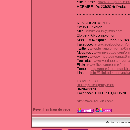
Site internet :
www.sensparis.com
HORAIRE : De 23h30 � l'Aube
************************************
RENSEIGNEMENTS :
Omax Dunkhigh
Msn :
omax6mum@msn.com
Skype x Kik : omax6mum
Mobile M�tropole : 0666002048
Facebook :
www.facebook.com/o
Twitter :
www.twitter.com/omax6
Myspace :
www.myspace.com/o
Vimeo :
www.vimeo.com/omax6
YouTube :
www.youtube.com/om
Flickr:
www.flickr.com/omax6mum
Tumblr :
http://omax6mum.tumblr.
Linked :
http://fr.linkedin.com/p
Didier Piquionne
didier@micagency.com
0620422696
Facebook : DIDIER PIQUIONNE
http://www.zoukin.com/
Revenir en haut de page
Montrer les mess