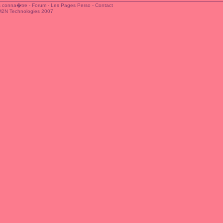
 conna�tre
-
Forum
-
Les Pages Perso
-
Contact
M2N Technologies 2007