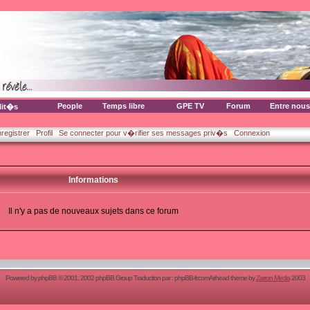
People
Temps libre
GPE TV
Forum
Entre nous
lit�s
nregistrer
Profil
Se connecter pour v�rifier ses messages priv�s
Connexion
Informations
Il n'y a pas de nouveaux sujets dans ce forum
Powered by
phpBB
© 2001, 2002 phpBB Group Traduction par :
phpBB-fr.com
Airhead theme by
Zarron Media
2003