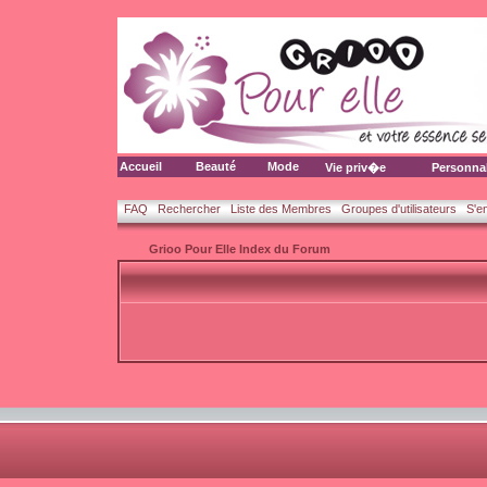
Accueil
Beauté
Mode
Vie priv�e
Personna
FAQ
Rechercher
Liste des Membres
Groupes d'utilisateurs
S'e
Grioo Pour Elle Index du Forum