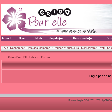
Accueil
Beauté
Mode
Peo
Vie priv�e
Personnalit�s
FAQ
Rechercher
Liste des Membres
Groupes d'utilisateurs
S'enregistrer
Profil
Se 
Grioo Pour Elle Index du Forum
Il n'y a pas de 
Powered by
phpBB
© 2001, 2002 phpBB Group