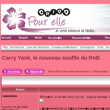
Accueil
Beauté
Mode
Peo
Vie priv�e
Personnalit�s
FAQ
Rechercher
Liste des Membres
Groupes d'utilisateurs
S'enregistrer
Profil
Se 
Carry Yank, le nouveau souffle du RnB
Grioo Pour Elle Index du Forum
->
Temps libre
Auteur
makedalois
Post� le: 11 Jan Mar, 2011 1:22 am
Sujet du message: Ca
Inscrit le: 06 Mai 2008
L'�v�nement de ce d�but d'ann�e pr�sent� par J
Messages: 10