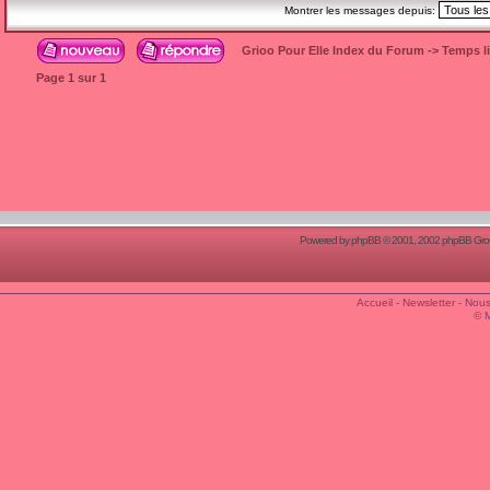
Montrer les messages depuis:
Grioo Pour Elle Index du Forum
->
Temps l
Page
1
sur
1
Powered by
phpBB
© 2001, 2002 phpBB Group
Accueil
-
Newsletter
-
Nous
© 