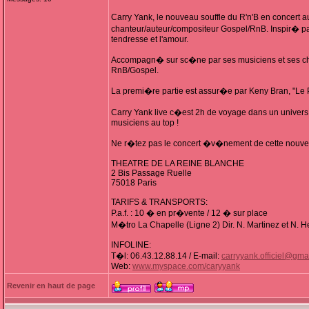
Carry Yank, le nouveau souffle du R'n'B en concert 
chanteur/auteur/compositeur Gospel/RnB. Inspir� par s
tendresse et l'amour.
Accompagn� sur sc�ne par ses musiciens et ses chori
RnB/Gospel.
La premi�re partie est assur�e par Keny Bran, "Le P
Carry Yank live c�est 2h de voyage dans un univers
musiciens au top !
Ne r�tez pas le concert �v�nement de cette nouve
THEATRE DE LA REINE BLANCHE
2 Bis Passage Ruelle
75018 Paris
TARIFS & TRANSPORTS:
P.a.f. : 10 � en pr�vente / 12 � sur place
M�tro La Chapelle (Ligne 2) Dir. N. Martinez et N. H
INFOLINE:
T�l: 06.43.12.88.14 / E-mail:
carryyank.officiel@gma
Web:
www.myspace.com/caryyank
Revenir en haut de page