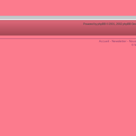
Powered by
phpBB
© 2001, 2002 phpBB Group
Accueil
-
Newsletter
-
Nous
© 