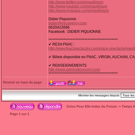
http://www.twitter.com/omax6mum
http://www.youtube.com/omax6mum
http://www.myspace.com/omax6mum
Didier Piquionne
didier@micagency.com
0620422696
Facebook : DIDIER PIQUIONNE
**********************************************
✔ RESA FNAC :
http://www.fnacspectacles.com/place-spectacle/ma
✔ Billets disponible en FNAC, VIRGIN, AUCHAN,
✔ RENSEIGNEMENTS
http://www.admiraltconcert.com/
**********************************************
Revenir en haut de page
Montrer les messages depuis:
Grioo Pour Elle Index du Forum
->
Temps l
Page
1
sur
1