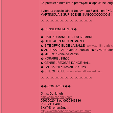
Ce premier album est la premi�re �tape d'une longue
Il viendra vous le faire d�couvrir au Z�nith e
MARTINIQUAIS SUR SCENE ! KABOOOOOOOOM !
*****************************************
� RENSEIGNEMENTS �
� DATE : DIMANCHE 21 NOVEMBRE
� LIEU : AU ZENITH DE PARIS
� SITE OFFICIEL DE LA SALLE :
www.zenith-paris.
� ADRESSE : 211 avenue Jean Jaur�s 75019 Paris (P
� METRO : Porte de Pantin
� HORAIRE : 18h00
� GENRE : REGGAE DANCE HALL
� PAF : 27,50 euros ou 33 euros
� SITE OFFICIEL :
www.admiraltconcert.com
*****************************************
�� CONTACTS ��
Omax Dunkhigh
omax@micagency.com
0666002048 ou 0690843386
PIN : 211C4812
SKYPE : omax6mum
http://www.facebook.com/omax6mum