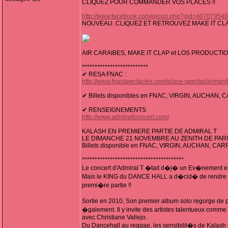
CLIQUEZ POUR COMMANDER VOS PLACES !!
http://www.facebook.com/group.php?gid=40707954
NOUVEAU: CLIQUEZ ET RETROUVEZ MAKE IT CL
AIR CARAIBES, MAKE IT CLAP et LOS PRODUCTI
**************************
✔ RESA FNAC :
http://www.fnacspectacles.com/place-spectacle/ma
✔ Billets disponibles en FNAC, VIRGIN, AUCHAN
✔ RENSEIGNEMENTS
http://www.admiraltconcert.com/
KALASH EN PREMIERE PARTIE DE ADMIRAL T
LE DIMANCHE 21 NOVEMBRE AU ZENITH DE PAR
Billets disponible en FNAC, VIRGIN, AUCHAN, C
****************************************
Le concert d'Admiral T �tait d�j� un Ev�nement en 
Mais le KING du DANCE HALL a d�cid� de rendre la 
premi�re partie !!
Sortie en 2010, Son premier album solo regorge de pr
�galement. Il y invite des artistes talentueux comme 
avec Christiane Vallejo.
Du Dancehall au reggae, les sensibilit�s de Kalash s