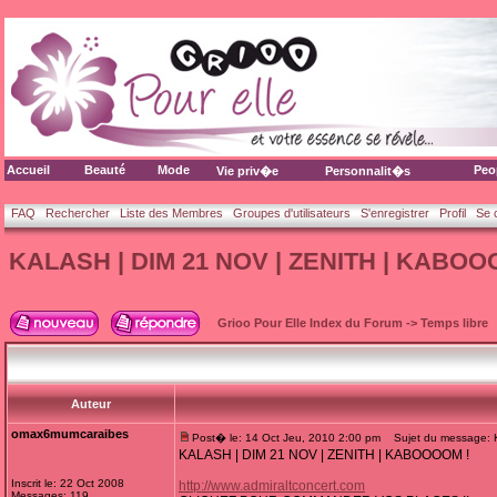
Accueil
Beauté
Mode
Peo
Vie priv�e
Personnalit�s
FAQ
Rechercher
Liste des Membres
Groupes d'utilisateurs
S'enregistrer
Profil
Se 
KALASH | DIM 21 NOV | ZENITH | KABOO
Grioo Pour Elle Index du Forum
->
Temps libre
Auteur
omax6mumcaraibes
Post� le: 14 Oct Jeu, 2010 2:00 pm
Sujet du message: 
KALASH | DIM 21 NOV | ZENITH | KABOOOOM !
Inscrit le: 22 Oct 2008
http://www.admiraltconcert.com
Messages: 119