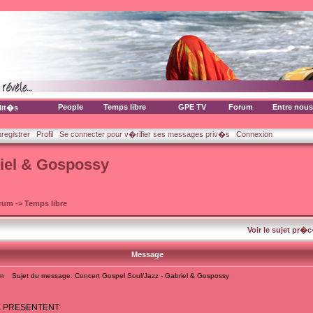
People
Temps libre
GPE TV
Forum
Entre nous
lit�s
nregistrer
Profil
Se connecter pour v�rifier ses messages priv�s
Connexion
riel & Gospossy
orum
->
Temps libre
Voir le sujet pr�
Message
m
Sujet du message: Concert Gospel Soul/Jazz - Gabriel & Gospossy
 PRESENTENT: