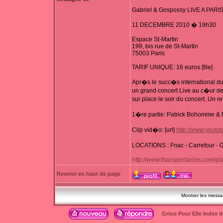
Gabriel & Gospossy LIVE A PARIS
11 DECEMBRE 2010 � 19h30
Espace St-Martin
199, bis rue de St-Martin
75003 Paris
TARIF UNIQUE: 16 euros [file]
Apr�s le succ�s international d
un grand concert Live au c�ur de
sur place le soir du concert. Un r
1�re partie: Patrick Bohomme &
Clip vid�o: [url]
http://www.yout
LOCATIONS : Fnac - Carrefour - 
http://www.fnacspectacles.com/
Revenir en haut de page
Montrer les mess
Grioo Pour Elle Index 