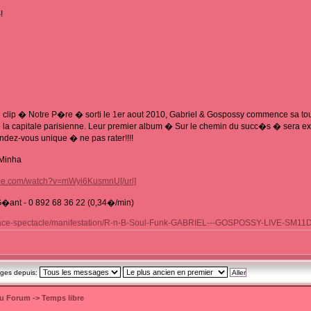
!
u clip � Notre P�re � sorti le 1er aout 2010, Gabriel & Gospossy commence sa
 la capitale parisienne. Leur premier album � Sur le chemin du succ�s � sera e
endez-vous unique � ne pas rater!!!!
 Minha
ube.com/watch?v=mWyi6KusmnU[/url]
G�ant - 0 892 68 36 22 (0,34�/min)
place-spectacle/manifestation/R-n-B-Soul-Funk-GABRIEL---GOSPOSSY-LIVE-SM11
ages depuis:
du Forum
->
Temps libre