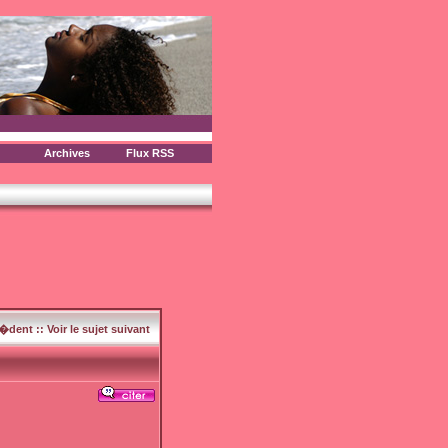
Archives
Flux RSS
c�dent
::
Voir le sujet suivant