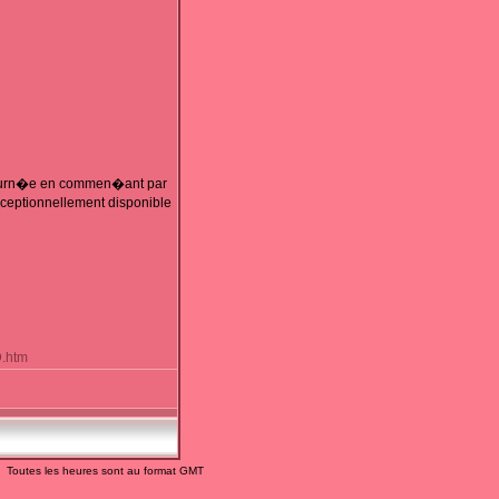
 tourn�e en commen�ant par
xceptionnellement disponible
D.htm
Toutes les heures sont au format GMT