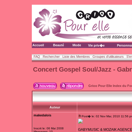
Accueil
Beauté
Mode
Vie priv�e
Personna
FAQ
Rechercher
Liste des Membres
Groupes d'utilisateurs
S'e
Concert Gospel Soul/Jazz - Gab
Grioo Pour Elle Index du F
Auteur
makedalois
Post� le: 02 Nov Mar, 2010 11:56 p
Inscrit le: 06 Mai 2008
GABYMUSIC & MOZAIK AGENCE
Messages: 10