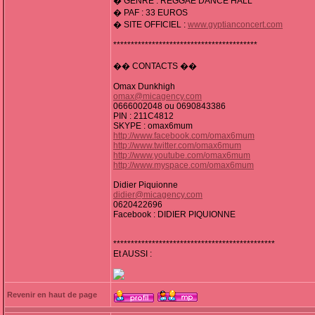
� GENRE : REGGAE DANCE HALL
� PAF : 33 EUROS
� SITE OFFICIEL :
www.gyptianconcert.com
*****************************************
�� CONTACTS ��
Omax Dunkhigh
omax@micagency.com
0666002048 ou 0690843386
PIN : 211C4812
SKYPE : omax6mum
http://www.facebook.com/omax6mum
http://www.twitter.com/omax6mum
http://www.youtube.com/omax6mum
http://www.myspace.com/omax6mum
Didier Piquionne
didier@micagency.com
0620422696
Facebook : DIDIER PIQUIONNE
**********************************************
Et AUSSI :
Revenir en haut de page