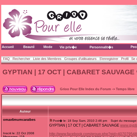
Accueil
Beauté
Mode
Peo
Vie priv�e
Personnalit�s
FAQ
Rechercher
Liste des Membres
Groupes d'utilisateurs
S'enregistrer
Profil
Se 
GYPTIAN | 17 OCT | CABARET SAUVAGE 
Grioo Pour Elle Index du Forum
->
Temps libre
Auteur
omax6mumcaraibes
Post� le: 18 Sep Sam, 2010 2:46 pm
Sujet du message:
GYPTIAN | 17 OCT | CABARET SAUVAGE
www.gypt
Inscrit le: 22 Oct 2008
http://www.facebook.com/group.php?gid=40707954
Messages: 119