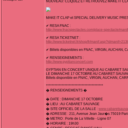
NOUVEAU: CLIQUEZ ET RETROUVEZ MAKE IT CL
MAKE IT CLAP et SPECIAL DELIVERY MUSIC PRE
✔ RESA FNAC :
http://www.fnacspectacles.com/place-spectacle/
✔ RESA TICKETNET :
http://www.ticketnet.fr/shop/fr/manif.asp?idmanif=
✔ Billets disponibles en FNAC, VIRGIN, AUCHAN
✔ RENSEIGNEMENTS :
http://www.gyptianconcert.com
GYPTIAN EN CONCERT UNIQUE AU CABARET S
LE DIMANCHE 17 OCTOBRE AU CABARET SAUVA
Billets disponible en FNAC, VIRGIN, AUCHAN, C
****************************************
� RENSEIGNEMENTS �
� DATE : DIMANCHE 17 OCTOBRE
� LIEU : AU CABARET SAUVAGE
� SITE OFFICIEL DE LA SALLE :
www.cabaretsauv
� ADRESSE : 211, Avenue Jean Jaur�s 75019 Pari
� METRO : Porte de La Villette - Ligne 07
� HORAIRE : 19h30