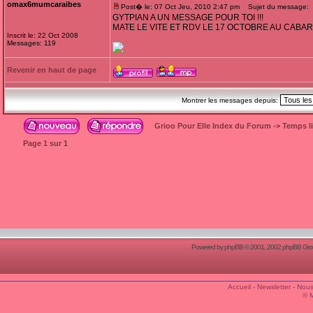
omax6mumcaraibes
Post� le: 07 Oct Jeu, 2010 2:47 pm
Sujet du message:
GYTPIAN A UN MESSAGE POUR TOI !!!
MATE LE VITE ET RDV LE 17 OCTOBRE AU CABAR
Inscrit le: 22 Oct 2008
Messages: 119
Revenir en haut de page
Montrer les messages depuis:
Grioo Pour Elle Index du Forum
->
Temps l
Page
1
sur
1
Powered by
phpBB
© 2001, 2002 phpBB Group
Accueil
-
Newsletter
-
Nous
© 