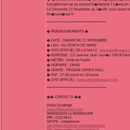
Exceptionnel car un concert D�Admiral T c�est un 
Le Dimanche 21 Novembre au Z�nith, vous aurez tou
Ph�nom�nal !!!
*****************************************
� RENSEIGNEMENTS �
� DATE : DIMANCHE 21 NOVEMBRE
� LIEU : AU ZENITH DE PARIS
� SITE OFFICIEL DE LA SALLE :
www.zenith-paris.
� ADRESSE : 211 avenue Jean Jaur�s 75019 Paris (P
� METRO : Porte de Pantin
� HORAIRE : 18h00
� GENRE : REGGAE DANCE HALL
� PAF : 27,50 euros ou 33 euros
� SITE OFFICIEL :
www.admiraltconcert.com
*****************************************
�� CONTACTS ��
Omax Dunkhigh
omax@micagency.com
0666002048 ou 0690843386
PIN : 211C4812
SKYPE : omax6mum
http://www.facebook.com/omax6mum
http://www.twitter.com/omax6mum