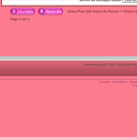
Montrer les messages depuis:
Grioo Pour Elle Index du Forum
->
Temps l
Page
1
sur
1
Powered by
phpBB
© 2001, 2002 phpBB Group
Accueil
-
Newsletter
-
Nous
© 