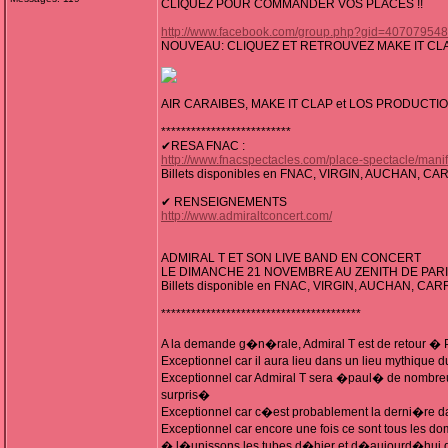
CLIQUEZ POUR COMMANDER VOS PLACES !!
http://www.facebook.com/group.php?gid=40707954
NOUVEAU: CLIQUEZ ET RETROUVEZ MAKE IT CL
AIR CARAIBES, MAKE IT CLAP et LOS PRODUCTI
**************************
✔RESA FNAC :
http://www.fnacspectacles.com/place-spectacle/ma
Billets disponibles en FNAC, VIRGIN, AUCHAN, 
✔ RENSEIGNEMENTS
http://www.admiraltconcert.com/
ADMIRAL T ET SON LIVE BAND EN CONCERT
LE DIMANCHE 21 NOVEMBRE AU ZENITH DE PAR
Billets disponible en FNAC, VIRGIN, AUCHAN, C
****************************************
A la demande g�n�rale, Admiral T est de retour � 
Exceptionnel car il aura lieu dans un lieu mythique d
Exceptionnel car Admiral T sera �paul� de nombreux 
surpris�
Exceptionnel car c�est probablement la derni�re 
Exceptionnel car encore une fois ce sont tous les 
� l�unissons les tubes d�hier et d�aujourd�hui