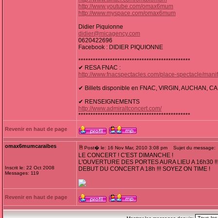
http://www.youtube.com/omax6mum
http://www.myspace.com/omax6mum
Didier Piquionne
didier@micagency.com
0620422696
Facebook : DIDIER PIQUIONNE
**********************************************
✔ RESA FNAC :
http://www.fnacspectacles.com/place-spectacle/ma
✔ Billets disponible en FNAC, VIRGIN, AUCHAN,
✔ RENSEIGNEMENTS
http://www.admiraltconcert.com/
**********************************************
Revenir en haut de page
omax6mumcaraibes
Post� le: 16 Nov Mar, 2010 3:08 pm
Sujet du message:
LE CONCERT ! C'EST DIMANCHE !
L'OUVERTURE DES PORTES AURA LIEU A 16h30 !!!
Inscrit le: 22 Oct 2008
DEBUT DU CONCERT A 18h !!! SOYEZ ON TIME !
Messages: 119
Revenir en haut de page