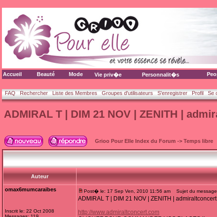
Accueil
Beauté
Mode
Peo
Vie priv�e
Personnalit�s
FAQ
Rechercher
Liste des Membres
Groupes d'utilisateurs
S'enregistrer
Profil
Se 
ADMIRAL T | DIM 21 NOV | ZENITH | admir
Grioo Pour Elle Index du Forum
->
Temps libre
Auteur
omax6mumcaraibes
Post� le: 17 Sep Ven, 2010 11:56 am
Sujet du message: 
ADMIRAL T | DIM 21 NOV | ZENITH | admiraltconcer
Inscrit le: 22 Oct 2008
http://www.admiraltconcert.com
Messages: 119