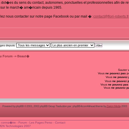
ot�es du sens du contact, autonomes, ponctuelles et professionnelles afin de ref
 sur le march� am�ricain depuis 1965.
lez nous contacter sur notre page Facebook ou par mail �:
contact@flori-roberts.fr
ages depuis:
du Forum
->
Beaut�
Sauter 
Vous
ne pouvez pas
po
Vous
ne pouvez 
Vous
ne pouvez 
Vous
ne pouvez pas
Vous
ne pouvez p
Powered by
phpBB
© 2001, 2002 phpBB Group Traduction par :
phpBB-fr.com
Airhead theme by
Zarron Media
2003
 conna�tre
-
Forum
-
Les Pages Perso
-
Contact
M2N Technologies 2007