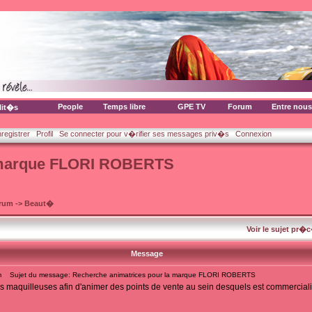
People
Temps libre
GPE TV
Forum
Entre nous
lit�s
nregistrer
Profil
Se connecter pour v�rifier ses messages priv�s
Connexion
a marque FLORI ROBERTS
orum
->
Beaut�
Voir le sujet pr�
Message
m
Sujet du message: Recherche animatrices pour la marque FLORI ROBERTS
 maquilleuses afin d'animer des points de vente au sein desquels est commercial