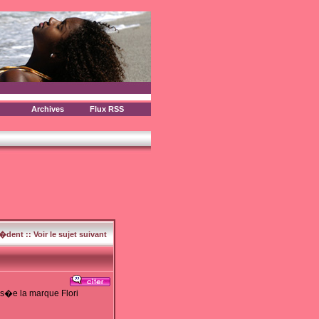
Archives
Flux RSS
c�dent
::
Voir le sujet suivant
is�e la marque Flori