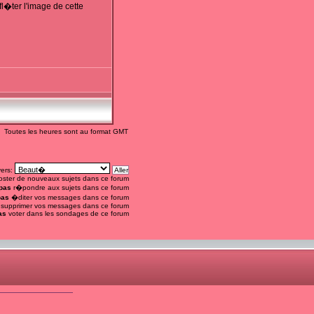
l�ter l'image de cette
Toutes les heures sont au format GMT
vers:
ster de nouveaux sujets dans ce forum
pas
r�pondre aux sujets dans ce forum
pas
�diter vos messages dans ce forum
supprimer vos messages dans ce forum
as
voter dans les sondages de ce forum