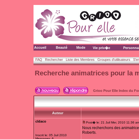
Accueil
Beauté
Mode
Vie priv�e
Personna
FAQ
Rechercher
Liste des Membres
Groupes d'utilisateurs
S'e
Recherche animatrices pour l
Grioo Pour Elle Index du F
Auteur
cldaco
Post� le: 21 Juil Mer, 2010 11:36 a
Nous recherchons des animatrices
Roberts.
Inscrit le: 05 Juil 2010
Messages: 6