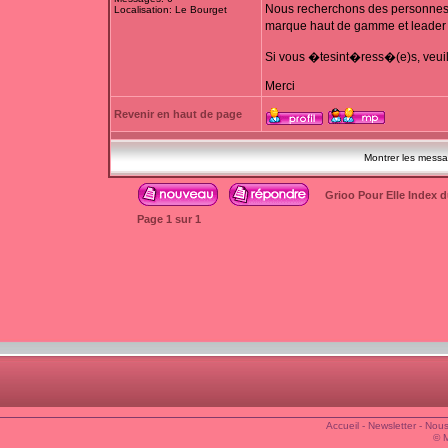
Nous recherchons des personnes d
Localisation: Le Bourget
marque haut de gamme et leader
Si vous �tesint�ress�(e)s, veuil
Merci
Revenir en haut de page
Montrer les mess
Grioo Pour Elle Index 
Page
1
sur
1
Accueil
-
Newsletter
-
Nous
© 