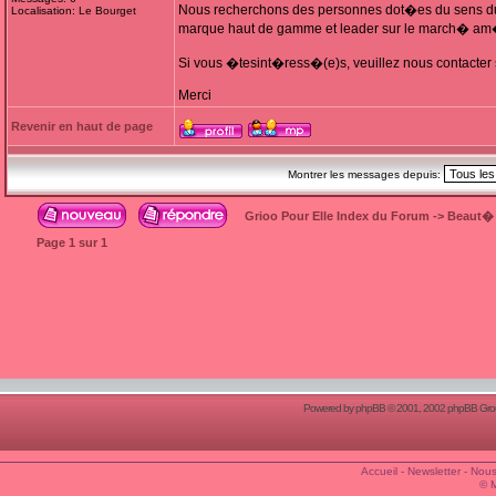
Nous recherchons des personnes dot�es du sens du co
Localisation: Le Bourget
marque haut de gamme et leader sur le march� am�
Si vous �tesint�ress�(e)s, veuillez nous contacter
Merci
Revenir en haut de page
Montrer les messages depuis:
Grioo Pour Elle Index du Forum
->
Beaut�
Page
1
sur
1
Powered by
phpBB
© 2001, 2002 phpBB Group
Accueil
-
Newsletter
-
Nous
© 