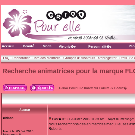
Accueil
Beauté
Mode
Peo
Vie priv�e
Personnalit�s
FAQ
Rechercher
Liste des Membres
Groupes d'utilisateurs
S'enregistrer
Profil
Se 
Recherche animatrices pour la marque 
Grioo Pour Elle Index du Forum
->
Beaut�
Auteur
cldaco
Post� le: 21 Juil Mer, 2010 11:36 am
Sujet du message: 
Nous recherchons des animatrices maquilleuses afin
Roberts.
Inscrit le: 05 Juil 2010
Messages: 6