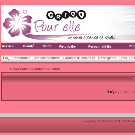
Accueil
Beauté
Mode
Peo
Vie priv�e
Personnalit�s
FAQ
Rechercher
Liste des Membres
Groupes d'utilisateurs
S'enregistrer
Profil
Se 
Grioo Pour Elle Index du Forum
Il n'y a pas de 
Powered by
phpBB
© 2001, 2002 phpBB Group