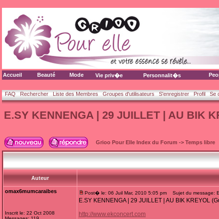
Accueil
Beauté
Mode
Peo
Vie priv�e
Personnalit�s
FAQ
Rechercher
Liste des Membres
Groupes d'utilisateurs
S'enregistrer
Profil
Se 
E.SY KENNENGA | 29 JUILLET | AU BIK K
Grioo Pour Elle Index du Forum
->
Temps libre
Auteur
omax6mumcaraibes
Post� le: 06 Juil Mar, 2010 5:05 pm
Sujet du message: 
E.SY KENNENGA | 29 JUILLET | AU BIK KREYOL (G
Inscrit le: 22 Oct 2008
http://www.ekconcert.com
Messages: 119