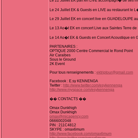
Le 22 Juillet EK part en LIVE accompagn� de se
Le 24 Juillet EK & Guests en LIVE au restaurant l
Le 29 Juillet EK en concert live en GUADELOUPE 
Le 13 Ao�t EK en concert Live aux Saintes Terre de
Le 14 Ao�t EK & Guests en Concert Acoustique e
PARTENAIRES :
OPTIQUE 2000 Centre Commercial le Rond Point
Air Caraibes
Sous le Ground
2K Event
Pour tous renseignements :
ektriptour@gmail.com
Facebook : E.sy KENNENGA
Twitter :
http://www.twitter.com/esykennenga
http://www.myspace.com/esykennenga
�� CONTACTS ��
Omax Dunkhigh
Omax Dunkhigh
omax@micagency.com
0666002048
PIN : 211C4812
SKYPE : omax6mum
http://www.facebook.com/omax6mum