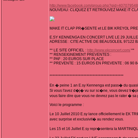
http://www.facebook.com/group.php?gid=40707954
NOUVEAU: CLIQUEZ ET RETROUVEZ MAKE IT CL
MAKE IT CLAP PR�SENTE et LE BIK KREYOL PR
E.SY KENNENGA EN CONCERT LIVE LE 29 JUILLET
ADRESSE : CITE ACTIVE DE BEAUSOLEIL 97122
** LE SITE OFFICIEL :
http://www.ekconcert.com/
**
** RENSEIGNEMENT PREVENTES :
** PAF : 20 EUROS SUR PLACE
** PREVENTE : 15 EUROS EN PREVENTE : 06 90 8
************************************************
En � peine 1 an E.sy Kennenga est pass� du quasi 
Si vous l'avez d�j� vu sur sc�ne, vous devez tr�pign
vous faire dire que vous ne devrez pas le rater � sa
Voici le programme :
Le 10 Juillet 2010 E.sy lance officiellement le EK T
avec surprise et exclusivit� au rendez vous.
Les 15 et 16 Juillet E.sy repr�sentera la MARTINI