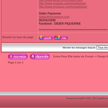
http://www.twitter.com/omax6mum
http://www.youtube.com/omax6mum
http://www.myspace.com/omax6mum
Didier Piquionne
didier@micagency.com
0620422696
Facebook : DIDIER PIQUIONNE
*********************************************************
Revenir en haut de page
Montrer les messages depuis:
Grioo Pour Elle Index du Forum
->
Temps l
Page
1
sur
1
Powered by
phpBB
© 2001, 2002 phpBB Group