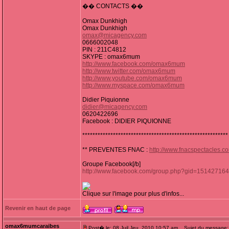
�� CONTACTS ��
Omax Dunkhigh
Omax Dunkhigh
omax@micagency.com
0666002048
PIN : 211C4812
SKYPE : omax6mum
http://www.facebook.com/omax6mum
http://www.twitter.com/omax6mum
http://www.youtube.com/omax6mum
http://www.myspace.com/omax6mum
Didier Piquionne
didier@micagency.com
0620422696
Facebook : DIDIER PIQUIONNE
*********************************************************
** PREVENTES FNAC :
http://www.fnacspectacles.
Groupe Facebook[/b]
http://www.facebook.com/group.php?gid=15142716
Clique sur l'image pour plus d'infos...
Revenir en haut de page
omax6mumcaraibes
Post� le: 08 Juil Jeu, 2010 10:57 am
Sujet du message: