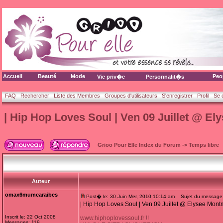
Accueil
Beauté
Mode
Peo
Vie priv�e
Personnalit�s
FAQ
Rechercher
Liste des Membres
Groupes d'utilisateurs
S'enregistrer
Profil
Se 
| Hip Hop Loves Soul | Ven 09 Juillet @ El
Grioo Pour Elle Index du Forum
->
Temps libre
Auteur
omax6mumcaraibes
Post� le: 30 Juin Mer, 2010 10:14 am
Sujet du message: |
| Hip Hop Loves Soul | Ven 09 Juillet @ Elysee Montm
Inscrit le: 22 Oct 2008
www.hiphoplovessoul.fr !!
Messages: 119