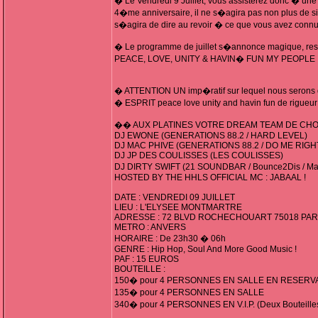
� Le Vendredi 9 Juillet, vous assisterez donc � un
4�me anniversaire, il ne s�agira pas non plus de si
s�agira de dire au revoir � ce que vous avez conn
� Le programme de juillet s�annonce magique, restez
PEACE, LOVE, UNITY & HAVIN� FUN MY PEOPLE
� ATTENTION UN imp�ratif sur lequel nous serons d
� ESPRIT peace love unity and havin fun de rigueur 
�� AUX PLATINES VOTRE DREAM TEAM DE CH
DJ EWONE (GENERATIONS 88.2 / HARD LEVEL)
DJ MAC PHIVE (GENERATIONS 88.2 / DO ME RIGH
DJ JP DES COULISSES (LES COULISSES)
DJ DIRTY SWIFT (21 SOUNDBAR / Bounce2Dis / Ma
HOSTED BY THE HHLS OFFICIAL MC : JABAAL !
DATE : VENDREDI 09 JUILLET
LIEU : L'ELYSEE MONTMARTRE
ADRESSE : 72 BLVD ROCHECHOUART 75018 PAR
METRO : ANVERS
HORAIRE : De 23h30 � 06h
GENRE : Hip Hop, Soul And More Good Music !
PAF : 15 EUROS
BOUTEILLE :
150� pour 4 PERSONNES EN SALLE EN RESERV
135� pour 4 PERSONNES EN SALLE
340� pour 4 PERSONNES EN V.I.P. (Deux Bouteille