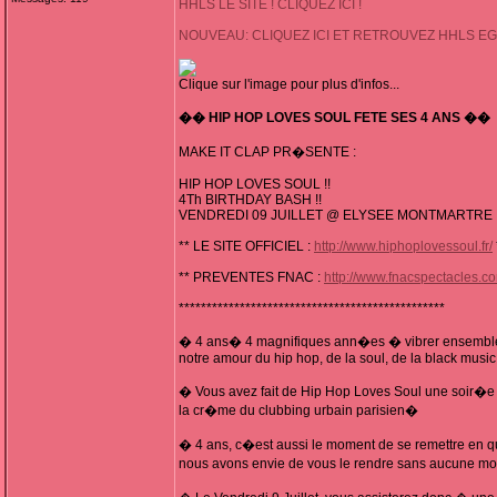
HHLS LE SITE ! CLIQUEZ ICI !
NOUVEAU: CLIQUEZ ICI ET RETROUVEZ HHLS E
Clique sur l'image pour plus d'infos...
�� HIP HOP LOVES SOUL FETE SES 4 ANS ��
MAKE IT CLAP PR�SENTE :
HIP HOP LOVES SOUL !!
4Th BIRTHDAY BASH !!
VENDREDI 09 JUILLET @ ELYSEE MONTMARTRE
** LE SITE OFFICIEL :
http://www.hiphoplovessoul.fr/
** PREVENTES FNAC :
http://www.fnacspectacles.
************************************************
� 4 ans� 4 magnifiques ann�es � vibrer ensemble
notre amour du hip hop, de la soul, de la black music
� Vous avez fait de Hip Hop Loves Soul une soir�
la cr�me du clubbing urbain parisien�
� 4 ans, c�est aussi le moment de se remettre en q
nous avons envie de vous le rendre sans aucune m