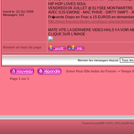
HIP HOP LOVES SOUL
VENDREDI 09 JUILLET @ ELYSEE MONTMARTRE
Inscrit le: 22 Oct 2008
AVEC DJS EWONE - MAC PHIVE - DIRTY SWIFT - 
Messages: 119
Pr�vente Dispo en Fnac a 15 EUROS en demandant HH
http://www.fnacspectacles.com/place-spectacle/man
MATE VITE LA DERNIERE VIDEO HHLS !! A VOIR 
CLIQUE SUR L'IMAGE :
Revenir en haut de page
Montrer les messages depuis:
Grioo Pour Elle Index du Forum
->
Temps l
Page
1
sur
1
Powered by
phpBB
© 2001, 2002 phpBB Group