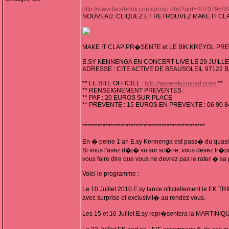
http://www.facebook.com/group.php?gid=40707954
NOUVEAU: CLIQUEZ ET RETROUVEZ MAKE IT CL
MAKE IT CLAP PR�SENTE et LE BIK KREYOL PR
E.SY KENNENGA EN CONCERT LIVE LE 29 JUILLET
ADRESSE : CITE ACTIVE DE BEAUSOLEIL 97122
** LE SITE OFFICIEL :
http://www.ekconcert.com/
**
** RENSEIGNEMENT PREVENTES :
** PAF : 20 EUROS SUR PLACE
** PREVENTE : 15 EUROS EN PREVENTE : 06 90 8
************************************************
En � peine 1 an E.sy Kennenga est pass� du quasi 
Si vous l'avez d�j� vu sur sc�ne, vous devez tr�pign
vous faire dire que vous ne devrez pas le rater � sa
Voici le programme :
Le 10 Juillet 2010 E.sy lance officiellement le EK T
avec surprise et exclusivit� au rendez vous.
Les 15 et 16 Juillet E.sy repr�sentera la MARTINI