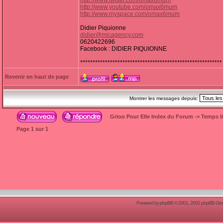
http://www.twitter.com/omax6mum
http://www.youtube.com/omax6mum
http://www.myspace.com/omax6mum
Didier Piquionne
didier@micagency.com
0620422696
Facebook : DIDIER PIQUIONNE
*********************************************************
Revenir en haut de page
Montrer les messages depuis:
Grioo Pour Elle Index du Forum
->
Temps l
Page
1
sur
1
Powered by
phpBB
© 2001, 2002 phpBB Group