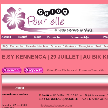
Accueil
Beauté
Mode
Peo
Vie priv�e
Personnalit�s
FAQ
Rechercher
Liste des Membres
Groupes d'utilisateurs
S'enregistrer
Profil
Se 
E.SY KENNENGA | 29 JUILLET | AU BIK K
Grioo Pour Elle Index du Forum
->
Temps libre
Auteur
omax6mumcaraibes
Post� le: 06 Juil Mar, 2010 5:05 pm
Sujet du message: 
E.SY KENNENGA | 29 JUILLET | AU BIK KREYOL (G
Inscrit le: 22 Oct 2008
http://www.ekconcert.com
Messages: 119