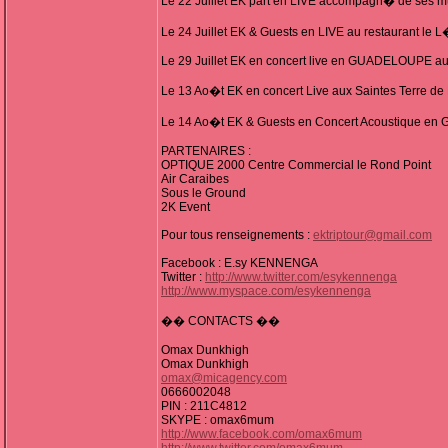
Le 22 Juillet EK part en LIVE accompagn� de se
Le 24 Juillet EK & Guests en LIVE au restaurant l
Le 29 Juillet EK en concert live en GUADELOUPE 
Le 13 Ao�t EK en concert Live aux Saintes Terre de
Le 14 Ao�t EK & Guests en Concert Acoustique e
PARTENAIRES :
OPTIQUE 2000 Centre Commercial le Rond Point
Air Caraibes
Sous le Ground
2K Event
Pour tous renseignements :
ektriptour@gmail.com
Facebook : E.sy KENNENGA
Twitter :
http://www.twitter.com/esykennenga
http://www.myspace.com/esykennenga
�� CONTACTS ��
Omax Dunkhigh
Omax Dunkhigh
omax@micagency.com
0666002048
PIN : 211C4812
SKYPE : omax6mum
http://www.facebook.com/omax6mum