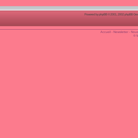
Powered by
phpBB
© 2001, 2002 phpBB Group
Accueil
-
Newsletter
-
Nous
© 