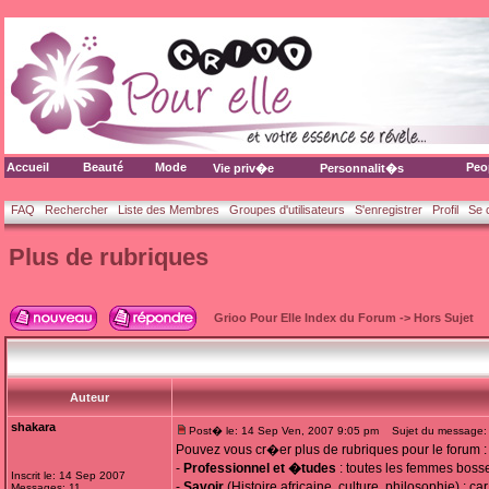
Accueil
Beauté
Mode
Peo
Vie priv�e
Personnalit�s
FAQ
Rechercher
Liste des Membres
Groupes d'utilisateurs
S'enregistrer
Profil
Se 
Plus de rubriques
Grioo Pour Elle Index du Forum
->
Hors Sujet
Auteur
shakara
Post� le: 14 Sep Ven, 2007 9:05 pm
Sujet du message: P
Pouvez vous cr�er plus de rubriques pour le forum :
-
Professionnel et �tudes
: toutes les femmes boss
Inscrit le: 14 Sep 2007
-
Savoir
(Histoire africaine, culture, philosophie) : car 
Messages: 11