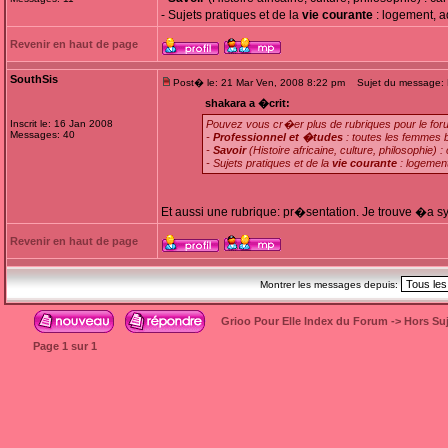
- Sujets pratiques et de la
vie courante
: logement, a
Revenir en haut de page
SouthSis
Post� le: 21 Mar Ven, 2008 8:22 pm
Sujet du message: R
shakara a �crit:
Inscrit le: 16 Jan 2008
Pouvez vous cr�er plus de rubriques pour le for
Messages: 40
-
Professionnel et �tudes
: toutes les femmes 
-
Savoir
(Histoire africaine, culture, philosophie) : c
- Sujets pratiques et de la
vie courante
: logement
Et aussi une rubrique: pr�sentation. Je trouve �a s
Revenir en haut de page
Montrer les messages depuis:
Grioo Pour Elle Index du Forum
->
Hors Suj
Page
1
sur
1