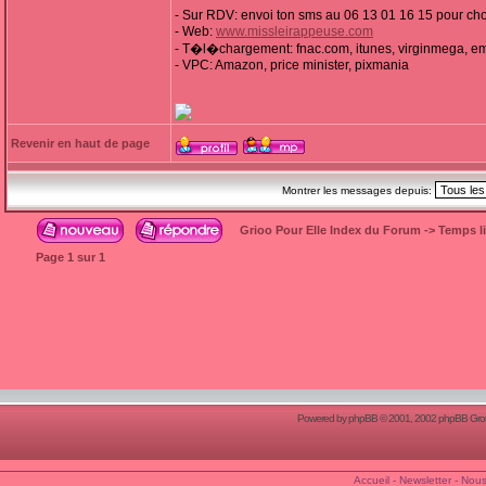
- Sur RDV: envoi ton sms au 06 13 01 16 15 pour c
- Web:
www.missleirappeuse.com
- T�l�chargement: fnac.com, itunes, virginmega, em
- VPC: Amazon, price minister, pixmania
Revenir en haut de page
Montrer les messages depuis:
Grioo Pour Elle Index du Forum
->
Temps l
Page
1
sur
1
Powered by
phpBB
© 2001, 2002 phpBB Group
Accueil
-
Newsletter
-
Nous