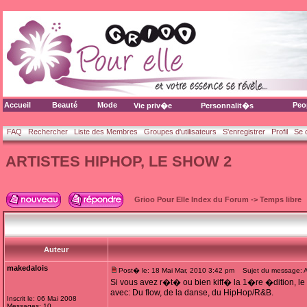
Accueil
Beauté
Mode
Peo
Vie priv�e
Personnalit�s
FAQ
Rechercher
Liste des Membres
Groupes d'utilisateurs
S'enregistrer
Profil
Se 
ARTISTES HIPHOP, LE SHOW 2
Grioo Pour Elle Index du Forum
->
Temps libre
Auteur
makedalois
Post� le: 18 Mai Mar, 2010 3:42 pm
Sujet du message: 
Si vous avez r�t� ou bien kiff� la 1�re �dition, le 
avec: Du flow, de la danse, du HipHop/R&B.
Inscrit le: 06 Mai 2008
Messages: 10