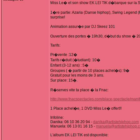
Miss Le� et son show EK LEI TIK d�barque sur la Sc
1�re partie: Azaria (Danse hiphop), Swing Legend (
surprise!
Animation assur�e par DJ Skeez 101
Ouverture des portes � 19h30, d�but du show � 2
Tarifs:
Pr�vente :12�
Tarifs r�duit (�tudiant): 10�
Enfant (3-12 ans) : 5�
Groupes ( � partir de 10 places achet�s): 9�
Gratuit pour les moins de 3 ans.
Sur place: 15�.
R�serves vite ta place � la Fnac:
http://www.fnacspectacles.com/place-spectacle/m
1 Place achet�e, 1 DVD Miss Le� offert!!
Infoline:
Danika: 06 10 36 20 94 -
danika@artistehiphop.com
Manuela: 06 13 01 16 15 -
manuela@artistehiphop.
L'album EK LEI TIK est disponible: