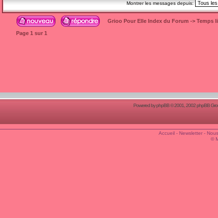
Montrer les messages depuis:
Grioo Pour Elle Index du Forum
->
Temps l
Page
1
sur
1
Powered by
phpBB
© 2001, 2002 phpBB Group
Accueil
-
Newsletter
-
Nous
© 