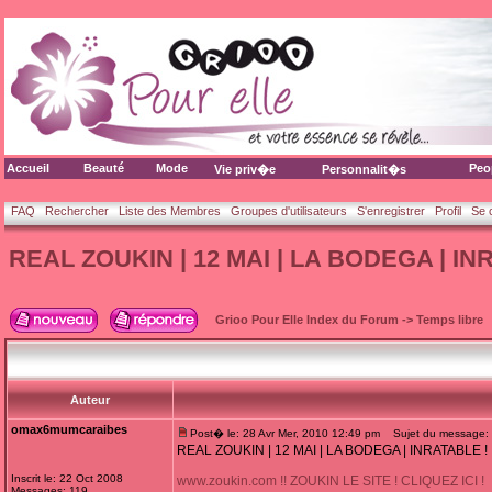
Accueil
Beauté
Mode
Peo
Vie priv�e
Personnalit�s
FAQ
Rechercher
Liste des Membres
Groupes d'utilisateurs
S'enregistrer
Profil
Se 
REAL ZOUKIN | 12 MAI | LA BODEGA | IN
Grioo Pour Elle Index du Forum
->
Temps libre
Auteur
omax6mumcaraibes
Post� le: 28 Avr Mer, 2010 12:49 pm
Sujet du message: 
REAL ZOUKIN | 12 MAI | LA BODEGA | INRATABLE !
Inscrit le: 22 Oct 2008
www.zoukin.com !! ZOUKIN LE SITE ! CLIQUEZ ICI !
Messages: 119