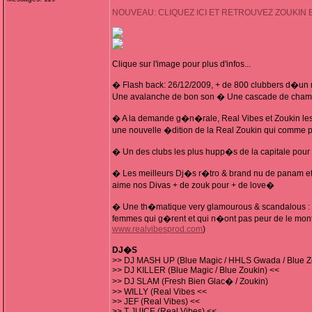
NOUVEAU: CLIQUEZ ICI ET RETROUVEZ ZOUKIN 
Clique sur l'image pour plus d'infos...
� Flash back: 26/12/2009, + de 800 clubbers d�un
Une avalanche de bon son � Une cascade de champ
� A la demande g�n�rale, Real Vibes et Zoukin le
une nouvelle �dition de la Real Zoukin qui comme p
� Un des clubs les plus hupp�s de la capitale pour 
� Les meilleurs Dj�s r�tro & brand nu de panam et
aime nos Divas + de zouk pour + de love�
� Une th�matique very glamourous & scandalous : 
femmes qui g�rent et qui n�ont pas peur de le mont
www.realvibesprod.com
)
DJ�S
>> DJ MASH UP (Blue Magic / HHLS Gwada / Blue Z
>> DJ KILLER (Blue Magic / Blue Zoukin) <<
>> DJ SLAM (Fresh Bien Glac� / Zoukin)
>> WILLY (Real Vibes <<
>> JEF (Real Vibes) <<
>> T JUICE (Real Vibes) <<