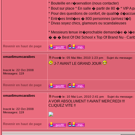
* Bouteille en r�servation (nous contacter)
* Bout sur place * En salle � partir de 80 � * VIP A 
* Pour des questions de confort, de qualit� d�accuei
* Entr�es limit�es � 800 personnes (arrivez t�t)
* Divas soyez chics, glamours ou scandaleuses
* Messieurs tenue irr�prochable demand�e � l�e
� � � Best Of Old School x Top Of Brand Nu - Car
Revenir en haut de page
omax6mumcaraibes
Post� le: 05 Mai Mer, 2010 1:23 pm
Sujet du message:
J-7 AVANT LE GRAND JOUR
Inscrit le: 22 Oct 2008
Messages: 119
Revenir en haut de page
omax6mumcaraibes
Post� le: 10 Mai Lun, 2010 2:41 pm
Sujet du message:
A VOIR ABSOLUMENT !! AVANT MERCREDI !!!
CLIQUEZ VITE !!
Inscrit le: 22 Oct 2008
Messages: 119
Revenir en haut de page