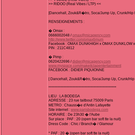
>> RIDOO (Real Vibes / LTP) <<
[Dancehall, Zouk&R�tro, Soca/Jump Up, Crunk/Hip
RENSEIGNEMENTS :
� Omax :
0666002048 /
omax@micagency.com
http://www.twitter.com/omax6mum
Facebook : OMAX DUNKHIGH x OMAX DUNKLOW 
PIN : 211C4812
� Pimp :
0620422696 /
didier@micagency.com
www.myspace.com/makeitclapentertainment
FACEBOOK : DIDIER PIQUIONNE
[ Dancehall, Zouk&R�tro, Soca/Jump Up, Crunk/Hip
*********************************************
LIEU : LA BODEGA
ADRESSE : 23 rue taitbout 75009 Paris
METRO : Chauss�e d'Antin Lafayette
Site internet :
www.parisbodega.com
HORAIRE : De 23h30 � l'Aube
Sur place : PAF : 20 (open bar soft tte la nuit)
Dress Code : Chic / Branch� / Glamour
* PAF : 20 � (open bar soft tte la nuit)