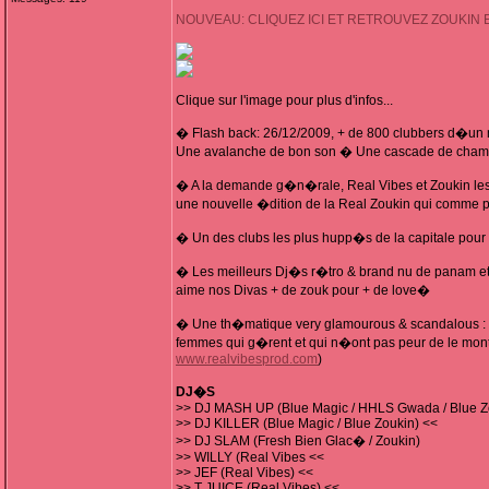
NOUVEAU: CLIQUEZ ICI ET RETROUVEZ ZOUKIN 
Clique sur l'image pour plus d'infos...
� Flash back: 26/12/2009, + de 800 clubbers d�un
Une avalanche de bon son � Une cascade de champ
� A la demande g�n�rale, Real Vibes et Zoukin le
une nouvelle �dition de la Real Zoukin qui comme p
� Un des clubs les plus hupp�s de la capitale pour 
� Les meilleurs Dj�s r�tro & brand nu de panam et
aime nos Divas + de zouk pour + de love�
� Une th�matique very glamourous & scandalous : 
femmes qui g�rent et qui n�ont pas peur de le mont
www.realvibesprod.com
)
DJ�S
>> DJ MASH UP (Blue Magic / HHLS Gwada / Blue Z
>> DJ KILLER (Blue Magic / Blue Zoukin) <<
>> DJ SLAM (Fresh Bien Glac� / Zoukin)
>> WILLY (Real Vibes <<
>> JEF (Real Vibes) <<
>> T JUICE (Real Vibes) <<