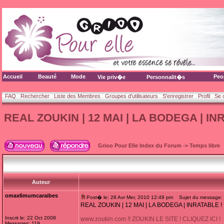
Accueil
Beauté
Mode
Peo
Vie priv�e
Personnalit�s
FAQ
Rechercher
Liste des Membres
Groupes d'utilisateurs
S'enregistrer
Profil
Se 
REAL ZOUKIN | 12 MAI | LA BODEGA | IN
Grioo Pour Elle Index du Forum
->
Temps libre
Auteur
omax6mumcaraibes
Post� le: 28 Avr Mer, 2010 12:49 pm
Sujet du message: 
REAL ZOUKIN | 12 MAI | LA BODEGA | INRATABLE !
Inscrit le: 22 Oct 2008
www.zoukin.com !! ZOUKIN LE SITE ! CLIQUEZ ICI !
Messages: 119