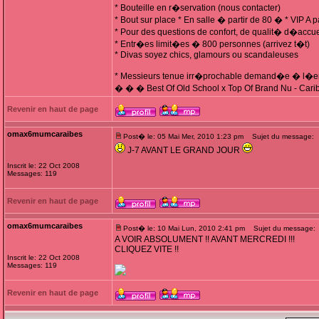
* Bouteille en r�servation (nous contacter)
* Bout sur place * En salle � partir de 80 � * VIP A 
* Pour des questions de confort, de qualit� d�accuei
* Entr�es limit�es � 800 personnes (arrivez t�t)
* Divas soyez chics, glamours ou scandaleuses
* Messieurs tenue irr�prochable demand�e � l�e
� � � Best Of Old School x Top Of Brand Nu - Car
Revenir en haut de page
omax6mumcaraibes
Post� le: 05 Mai Mer, 2010 1:23 pm
Sujet du message:
J-7 AVANT LE GRAND JOUR
Inscrit le: 22 Oct 2008
Messages: 119
Revenir en haut de page
omax6mumcaraibes
Post� le: 10 Mai Lun, 2010 2:41 pm
Sujet du message:
A VOIR ABSOLUMENT !! AVANT MERCREDI !!!
CLIQUEZ VITE !!
Inscrit le: 22 Oct 2008
Messages: 119
Revenir en haut de page