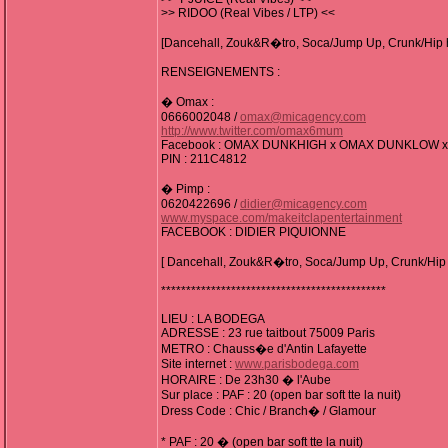
>> RIDOO (Real Vibes / LTP) <<
[Dancehall, Zouk&R�tro, Soca/Jump Up, Crunk/Hip
RENSEIGNEMENTS :
� Omax :
0666002048 /
omax@micagency.com
http://www.twitter.com/omax6mum
Facebook : OMAX DUNKHIGH x OMAX DUNKLOW 
PIN : 211C4812
� Pimp :
0620422696 /
didier@micagency.com
www.myspace.com/makeitclapentertainment
FACEBOOK : DIDIER PIQUIONNE
[ Dancehall, Zouk&R�tro, Soca/Jump Up, Crunk/Hip
*********************************************
LIEU : LA BODEGA
ADRESSE : 23 rue taitbout 75009 Paris
METRO : Chauss�e d'Antin Lafayette
Site internet :
www.parisbodega.com
HORAIRE : De 23h30 � l'Aube
Sur place : PAF : 20 (open bar soft tte la nuit)
Dress Code : Chic / Branch� / Glamour
* PAF : 20 � (open bar soft tte la nuit)