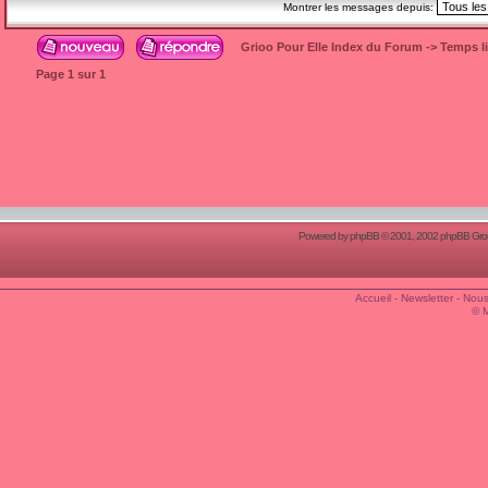
Montrer les messages depuis:
Grioo Pour Elle Index du Forum
->
Temps l
Page
1
sur
1
Powered by
phpBB
© 2001, 2002 phpBB Group
Accueil
-
Newsletter
-
Nous
© 